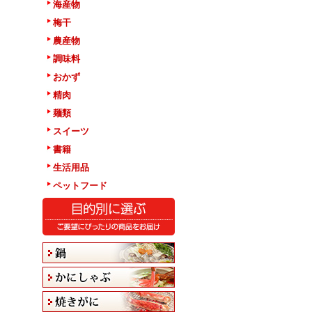
海産物
梅干
農産物
調味料
おかず
精肉
麺類
スイーツ
書籍
生活用品
ペットフード