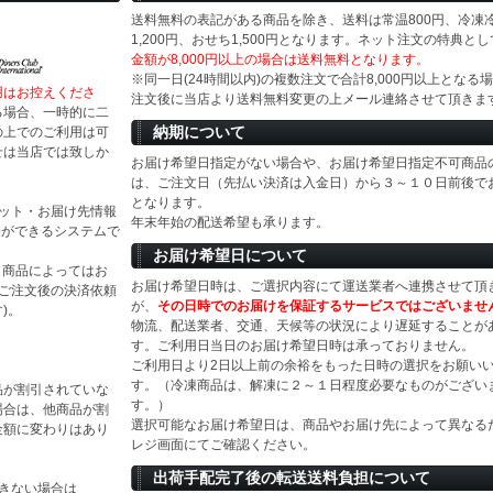
送料無料の表記がある商品を除き、送料は常温800円、冷凍
1,200円、おせち1,500円となります。ネット注文の特典とし
金額が8,000円以上の場合は送料無料となります。
※同一日(24時間以内)の複数注文で合計8,000円以上となる
用はお控えくださ
注文後に当店より送料無料変更の上メール連絡させて頂きま
る場合、一時的に二
納期について
の上でのご利用は可
せは当店では致しか
お届け希望日指定がない場合や、お届け希望日指定不可商品
は、ご注文日（先払い決済は入金日）から３～１０日前後で
となります。
ジット・お届け先情報
年末年始の配送希望も承ります。
物ができるシステムで
お届け希望日について
等）商品によってはお
お届け希望日時は、ご選択内容にて運送業者へ連携させて頂
(ご注文後の決済依頼
が、
その日時でのお届けを保証するサービスではございませ
)。
物流、配送業者、交通、天候等の状況により遅延することが
す。ご利用日当日のお届け希望日時は承っておりません。
ご利用日より2日以上前の余裕をもった日時の選択をお願い
す。（冷凍商品は、解凍に２～１日程度必要なものがござい
品が割引されていな
す。）
場合は、他商品が割
選択可能なお届け希望日は、商品やお届け先によって異なる
金額に変わりはあり
レジ画面にてご確認ください。
出荷手配完了後の転送送料負担について
きない場合は