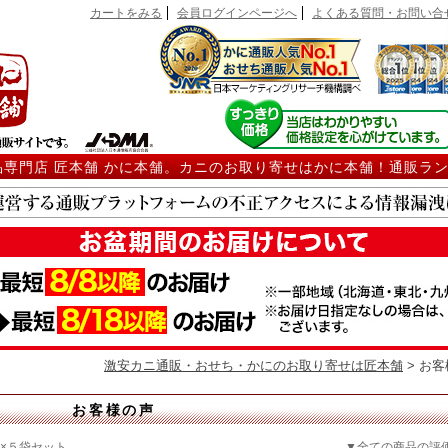
カートをみる
会員ログインページへ
よくある質問・お問い合
品専門店 匠本舗 かに本舗。カニのお取り寄せはかに本舗！通販ラ
激安カニ通販・おせち・かにのお取り寄せは匠本舗
> お
お客様の声
×５袋セット
▼全ての商品の評