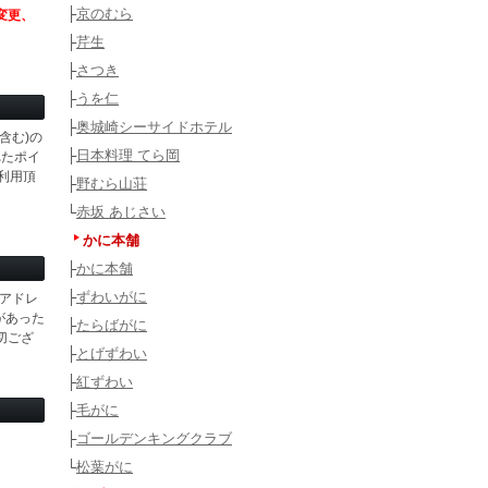
├
京のむら
変更、
├
芹生
├
さつき
├
うを仁
├
奥城崎シーサイドホテル
含む)の
├
日本料理 てら岡
れたポイ
利用頂
├
野むら山荘
└
赤坂 あじさい
かに本舗
├
かに本舗
├
ずわいがに
アドレ
があった
├
たらばがに
切ござ
├
とげずわい
├
紅ずわい
├
毛がに
├
ゴールデンキングクラブ
└
松葉がに