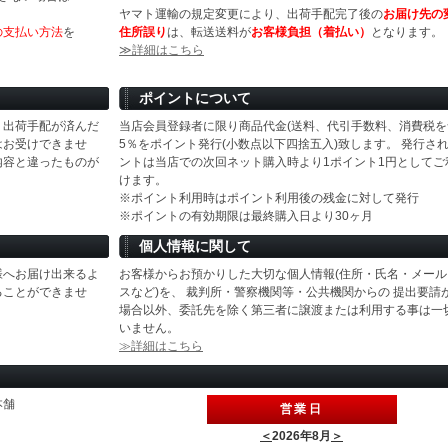
ヤマト運輸の規定変更により、出荷手配完了後の
お届け先の
の支払い方法
を
住所誤り
は、転送送料が
お客様負担（着払い）
となります。
≫詳細はこちら
ポイントについて
、出荷手配が済んだ
当店会員登録者に限り商品代金(送料、代引手数料、消費税を
はお受けできませ
5％をポイント発行(小数点以下四捨五入)致します。 発行さ
内容と違ったものが
ントは当店での次回ネット購入時より1ポイント1円としてご
けます。
※ポイント利用時はポイント利用後の残金に対して発行
※ポイントの有効期限は最終購入日より30ヶ月
個人情報に関して
様へお届け出来るよ
お客様からお預かりした大切な個人情報(住所・氏名・メール
ることができませ
スなど)を、 裁判所・警察機関等・公共機関からの 提出要請
場合以外、委託先を除く第三者に譲渡または利用する事は一
いません。
≫詳細はこちら
本舗
営業日
＜
2026年8月
＞