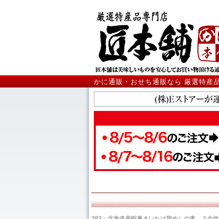
かに通販・おせち通販なら 厳選特産
383：北海道産蝦夷まいたけ鶏めしの素 ２合炊