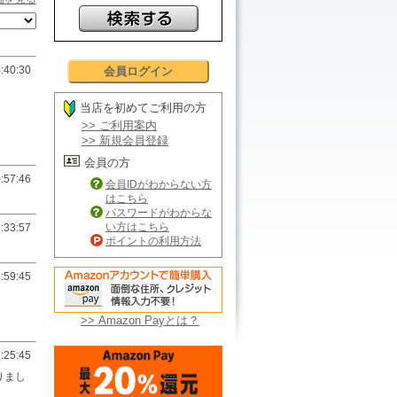
:40:30
会員ログイン
当店を初めてご利用の方
>> ご利用案内
>> 新規会員登録
会員の方
:57:46
会員IDがわからない方
はこちら
パスワードがわからな
い方はこちら
:33:57
ポイントの利用方法
:59:45
>> Amazon Payとは？
:25:45
りまし