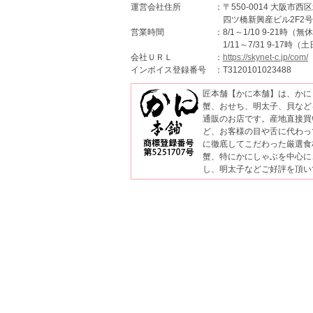
運営会社住所
：〒550-0014 大阪市西区
四ツ橋新興産ビル2F2号
営業時間
：8/1～1/10 9-21時（無
1/11～7/31 9-17時
会社ＵＲＬ
：
https://skynet-c.jp/com/
インボイス登録番号
：T3120101023488
匠本舗【かに本舗】は、かに
蟹、おせち、明太子、貝など
通販のお店です。産地直接買
ど、お客様の目や舌に代わっ
に徹底してこだわった厳選食
蟹、特にかにしゃぶを中心に
し、明太子などご好評を頂い