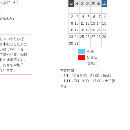
北堀江1-5-2
日
月
火
水
木
金
土
1
休）
2
3
4
5
6
7
8
（土日祝休み）
9
10
11
12
13
14
15
16
17
18
19
20
21
22
23
24
25
26
27
28
29
しゃぶやたらば
30
31
を中心としたかに
い付けを行うな
今日
て味や品質、価格
定休日
材の通販店です。
営業日
、おせちや梅干
ています。
営業時間
・8/1～1/10 9:00～21:00（無休）
・1/11～7/31 9:00～17:00（土日祝
休み）