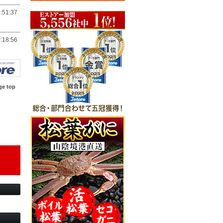
:51:37
:18:56
ge top