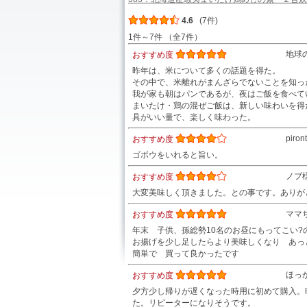
4.6
(7件)
1件～7件 （全7件）
地球
おすすめ度
昨年は、米について多くの話題を得た。
その中で、米離れがまんざらでないことを知っ
我が家も朝はパンであるが、夜はご飯を食べて
まいたけ・鶏の混ぜご飯は、新しい味わいを得
具がいい量で、楽しく味わった。
piro
おすすめ度
ゴボウをいれると旨い。
ノブ
おすすめ度
大変美味しく頂きました。との事です。ありが
ママ
おすすめ度
年末 子供、孫総勢10名のお昼にもってこい?
お揚げを少し足したらより美味しくなり あっ
簡単で 買って良かったです
ほっ
おすすめ度
夕方少し帰りが遅くなった時用に初めて購入。
た。リピーターになりそうです。