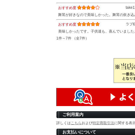
take
おすすめ度
舞茸が好きなので美味しかった。舞茸の炊き込
ラブ
おすすめ度
美味しかったです。子供達も、喜んでいました
1件～7件 （全7件）
ご利用案内
詳しくは
こちら
および
特定商取引法
に関する表
お支払いについて