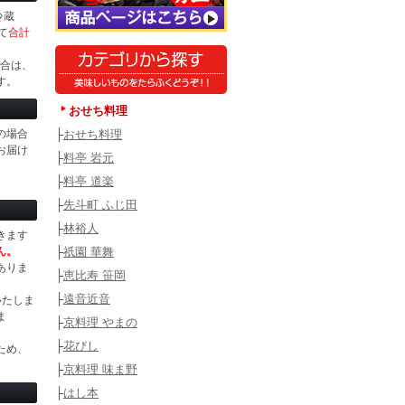
冷蔵
て
合計
場合は、
す。
おせち料理
の場合
├
おせち料理
お届け
├
料亭 岩元
├
料亭 道楽
├
先斗町 ふじ田
├
林裕人
きます
ん。
├
祇園 華舞
ありま
├
恵比寿 笹岡
├
遠音近音
いたしま
ま
├
京料理 やまの
├
花びし
ため、
├
京料理 味ま野
├
はし本