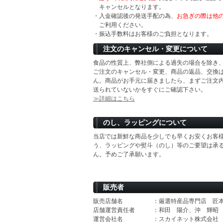
キャンセルとなります。
・入金確認後の発送手配の為、
お急ぎの際は他
ご利用ください。
・振込手数料はお客様のご負担となります。
注文のキャンセル・変更について
食品の性質上、弊社側による過失の場合を除き
ご注文のキャンセル・変更、商品の返品、交換
ん。商品がお手元に届きましたら、まずご注文
送られていないかをすぐにご確認下さい。
≫詳細はこちら
のし、ラッピングについて
当店では新鮮な商品を少しでも早くお安くお客
う、ラッピングや熨斗（のし）等のご要望は承
ん。予めご了承願います。
販売者
販売店舗名
：厳選特産品専門店 匠
店舗運営責任者
：和田 陽介、沖 輝昭
運営会社名
：スカイネット株式会社