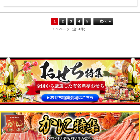
1
2
3
4
5
次へ
1 / 6ページ（全51件）