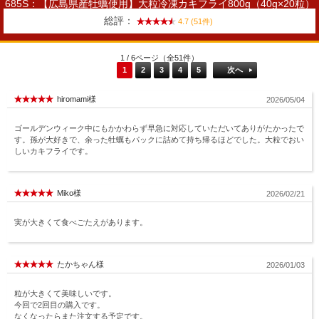
685S：【広島県産牡蠣使用】大粒冷凍カキフライ800g（40g×20粒）
総評：
4.7 (51件)
1 / 6ページ（全51件）
1
2
3
4
5
次へ
hiromami様
2026/05/04
ゴールデンウィーク中にもかかわらず早急に対応していただいてありがたかったで
す。孫が大好きで、余った牡蠣もパックに詰めて持ち帰るほどでした。大粒でおい
しいカキフライです。
Miko様
2026/02/21
実が大きくて食べごたえがあります。
たかちゃん様
2026/01/03
粒が大きくて美味しいです。
今回で2回目の購入です。
なくなったらまた注文する予定です。