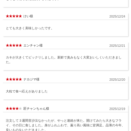
けい様
2025/12/24
とても大きく美味しかったです。
エンチャン様
2025/12/21
カキが大きくてビックリしました。新鮮で臭みもなく大変おいしくいただきまし
た。
ナカジマ様
2025/12/20
大粒で食べ応えがありました
匠チャンちゃん様
2025/12/19
注文して３週間音沙汰なかったが、やっと連絡が来た。開けてみたら大きなフラ
イ、その日に食しました。身がふわふわで、薫り高い風味に皆満足。品薄の今年、
良いものをいただきました。