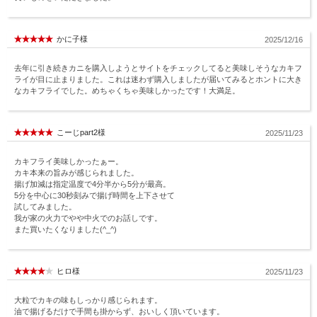
かに子様
2025/12/16
去年に引き続きカニを購入しようとサイトをチェックしてると美味しそうなカキフ
ライが目に止まりました。これは迷わず購入しましたが届いてみるとホントに大き
なカキフライでした。めちゃくちゃ美味しかったです！大満足。
こーじpart2様
2025/11/23
カキフライ美味しかったぁー。
カキ本来の旨みが感じられました。
揚げ加減は指定温度で4分半から5分が最高。
5分を中心に30秒刻みで揚げ時間を上下させて
試してみました。
我が家の火力でやや中火でのお話しです。
また買いたくなりました(^_^)
ヒロ様
2025/11/23
大粒でカキの味もしっかり感じられます。
油で揚げるだけで手間も掛からず、おいしく頂いています。