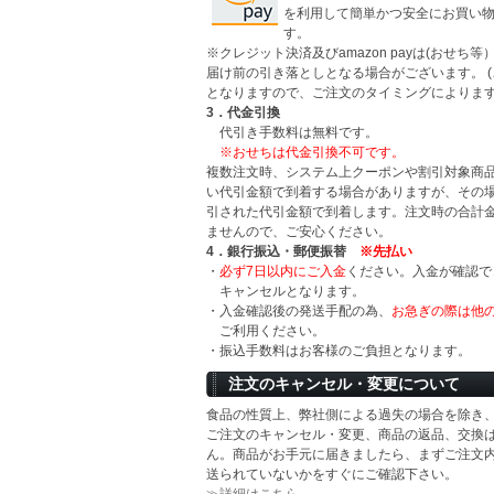
を利用して簡単かつ安全にお買い
す。
※クレジット決済及びamazon payは(おせち
届け前の引き落としとなる場合がございます。 
となりますので、ご注文のタイミングによります
3．代金引換
代引き手数料は無料です。
※おせちは代金引換不可です。
複数注文時、システム上クーポンや割引対象商
い代引金額で到着する場合がありますが、その
引された代引金額で到着します。注文時の合計
ませんので、ご安心ください。
4．銀行振込・郵便振替
※先払い
・
必ず7日以内にご入金
ください。入金が確認で
キャンセルとなります。
・入金確認後の発送手配の為、
お急ぎの際は他
ご利用ください。
・振込手数料はお客様のご負担となります。
注文のキャンセル・変更について
食品の性質上、弊社側による過失の場合を除き
ご注文のキャンセル・変更、商品の返品、交換
ん。商品がお手元に届きましたら、まずご注文
送られていないかをすぐにご確認下さい。