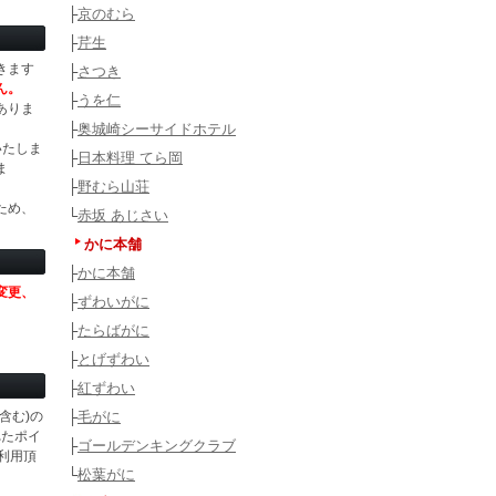
├
京のむら
├
芹生
きます
├
さつき
ん。
├
うを仁
ありま
├
奥城崎シーサイドホテル
いたしま
├
日本料理 てら岡
ま
├
野むら山荘
ため、
└
赤坂 あじさい
かに本舗
├
かに本舗
変更、
├
ずわいがに
├
たらばがに
├
とげずわい
├
紅ずわい
含む)の
├
毛がに
れたポイ
├
ゴールデンキングクラブ
利用頂
└
松葉がに