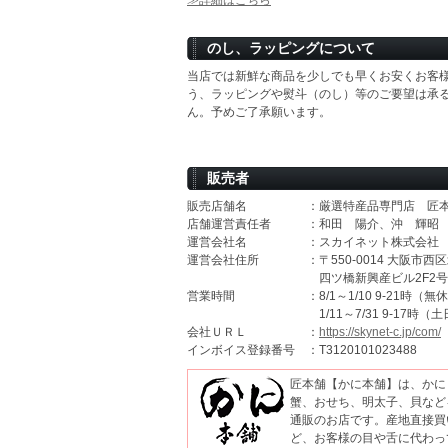
≫詳細はこちら
のし、ラッピングについて
当店では新鮮な商品を少しでも早くお安くお客
う、ラッピングや熨斗（のし）等のご要望は承
ん。予めご了承願います。
販売者
販売店舗名
：厳選特産品専門店 匠
店舗運営責任者
：和田 陽介、沖 輝昭
運営会社名
：スカイネット株式会社
運営会社住所
：〒550-0014 大阪市西区
四ツ橋新興産ビル2F2号
営業時間
：8/1～1/10 9-21時（無
1/11～7/31 9-17時
会社ＵＲＬ
：
https://skynet-c.jp/com/
インボイス登録番号
：T3120101023488
匠本舗【かに本舗】は、かに
蟹、おせち、明太子、貝など
通販のお店です。産地直接買
ど、お客様の目や舌に代わっ