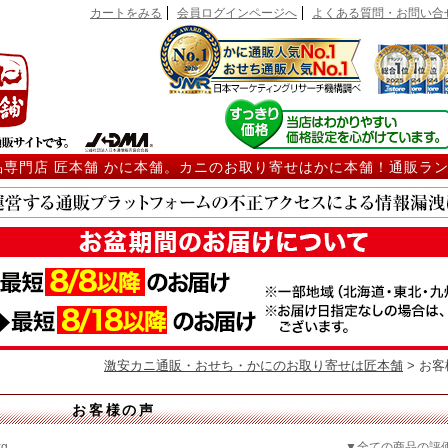
カートをみる
会員ログインページへ
よくある質問・お問い合
品専門店 匠本舗 かに本舗。カニのお取り寄せはかに本舗！通販ラ
激安カニ通販・おせち・かにのお取り寄せは匠本舗
> お
お客様の声
g
▼全ての商品の評