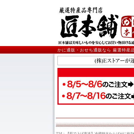
かに通販・おせち通販なら 厳選特産
724：【茹で上げ直送】冷蔵特大たらばがに約1k