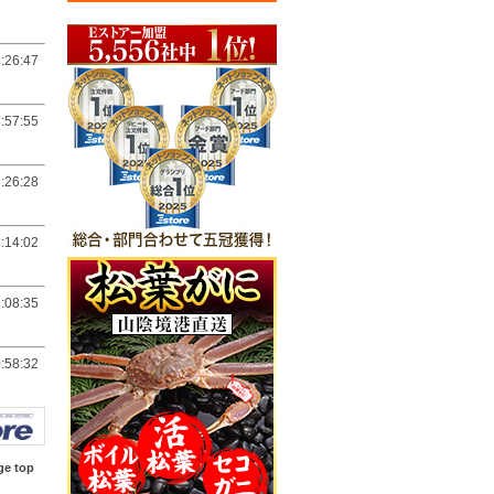
:26:47
:57:55
:26:28
:14:02
:08:35
:58:32
ge top