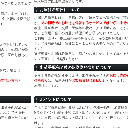
年末年始の配送希望も承ります。
物ができるシステムで
お届け希望日について
等）商品によってはお
お届け希望日時は、ご選択内容にて運送業者へ連携させて頂
(ご注文後の決済依頼
が、
その日時でのお届けを保証するサービスではございませ
)。
物流、配送業者、交通、天候等の状況により遅延することが
す。ご利用日当日のお届け希望日時は承っておりません。
ご利用日より2日以上前の余裕をもった日時の選択をお願い
す。（冷凍商品は、解凍に２～１日程度必要なものがござい
品が割引されていな
す。）
場合は、他商品が割
選択可能なお届け希望日は、商品やお届け先によって異なる
金額に変わりはあり
レジ画面にてご確認ください。
出荷手配完了後の転送送料負担について
きない場合は
ヤマト運輸の規定変更により、出荷手配完了後の
お届け先の
の支払い方法
を
住所誤り
は、転送送料が
お客様負担（着払い）
となります。
≫詳細はこちら
ポイントについて
、出荷手配が済んだ
当店会員登録者に限り商品代金(送料、代引手数料、消費税を
はお受けできませ
5％をポイント発行(小数点以下四捨五入)致します。 発行さ
内容と違ったものが
ントは当店での次回ネット購入時より1ポイント1円としてご
けます。