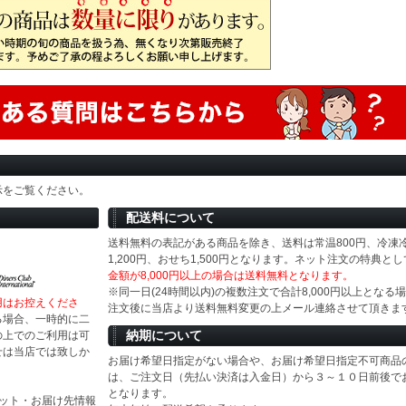
示をご覧ください。
配送料について
送料無料の表記がある商品を除き、送料は常温800円、冷凍
1,200円、おせち1,500円となります。ネット注文の特典とし
金額が8,000円以上の場合は送料無料となります。
※同一日(24時間以内)の複数注文で合計8,000円以上となる
用はお控えくださ
注文後に当店より送料無料変更の上メール連絡させて頂きま
る場合、一時的に二
納期について
の上でのご利用は可
せは当店では致しか
お届け希望日指定がない場合や、お届け希望日指定不可商品
は、ご注文日（先払い決済は入金日）から３～１０日前後で
となります。
ジット・お届け先情報