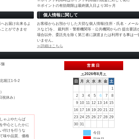
※ポイント利用時はポイント利用後の残金に対して発行
※ポイントの有効期限は最終購入日より30ヶ月
個人情報に関して
様へお届け出来るよ
お客様からお預かりした大切な個人情報(住所・氏名・メール
ることができませ
スなど)を、 裁判所・警察機関等・公共機関からの 提出要請
場合以外、委託先を除く第三者に譲渡または利用する事は一
いません。
≫詳細はこちら
本舗
営業日
＜
2026年8月
＞
北堀江1-5-2
日
月
火
水
木
金
土
1
休）
2
3
4
5
6
7
8
（土日祝休み）
9
10
11
12
13
14
15
16
17
18
19
20
21
22
23
24
25
26
27
28
29
しゃぶやたらば
30
31
を中心としたかに
い付けを行うな
今日
て味や品質、価格