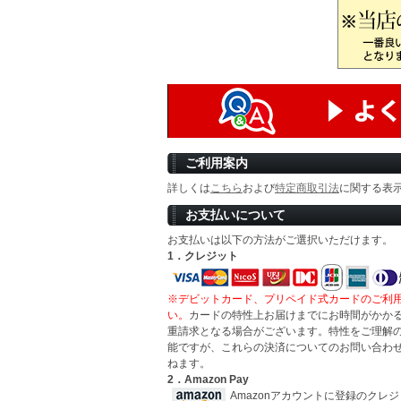
ご利用案内
詳しくは
こちら
および
特定商取引法
に関する表
お支払いについて
お支払いは以下の方法がご選択いただけます。
1．クレジット
※デビットカード、プリペイド式カードのご利
い。
カードの特性上お届けまでにお時間がかか
重請求となる場合がございます。特性をご理解
能ですが、これらの決済についてのお問い合わ
ねます。
2．Amazon Pay
Amazonアカウントに登録のクレ