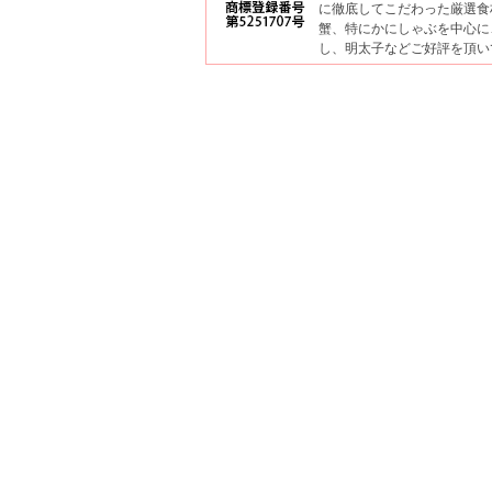
に徹底してこだわった厳選食
蟹、特にかにしゃぶを中心に
し、明太子などご好評を頂い