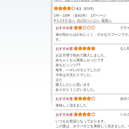
4.1
(61件)
1件～10件 （全61件） 1/7ページ
1
2
3
4
5
次へ
次の5ページへ
最後へ
クロ
おすすめ度
身が殻からはがれにくく、小さなスプーンでそ
す。
なし
おすすめ度
お正月用で初めて購入しました。
めちゃくちゃ美味しかったです
身もビッシリ??
毎年、ハズレのカニでしたが
今年は大当たりでした。
また
購入したいと思います
ありがとうございました。
あゆ
おすすめ度
美味しく頂きました
シル
おすすめ度
いつもお世話になっております。
この度は、タラバガニを美味しく頂きました、