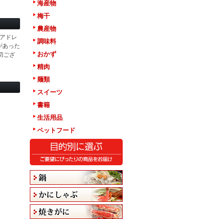
海産物
梅干
農産物
アドレ
調味料
があった
おかず
切ござ
精肉
麺類
スイーツ
書籍
生活用品
ペットフード