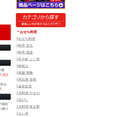
おせち料理
├
おせち料理
├
料亭 岩元
├
料亭 道楽
├
先斗町 ふじ田
├
林裕人
冷蔵
├
祇園 華舞
て
合計
├
恵比寿 笹岡
場合は、
├
遠音近音
す。
├
京料理 やまの
├
花びし
の場合
├
京料理 味ま野
お届け
├
はし本