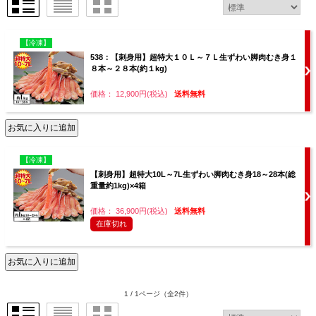
【冷凍】
538：【刺身用】超特大１０Ｌ～７Ｌ生ずわい脚肉むき身１
８本～２８本(約１kg)
価格： 12,900円(税込)
送料無料
【冷凍】
【刺身用】超特大10L～7L生ずわい脚肉むき身18～28本(総
重量約1kg)×4箱
価格： 36,900円(税込)
送料無料
在庫切れ
1 / 1ページ
（全2件）