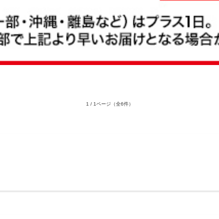
1 / 1ページ
（全6件）