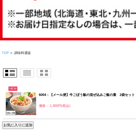
TOP
>
調味料通販
NEW
6004：【メール便】牛ごぼう飯の混ぜ込みご飯の素 2袋セット
価格： 1,300円(税込)