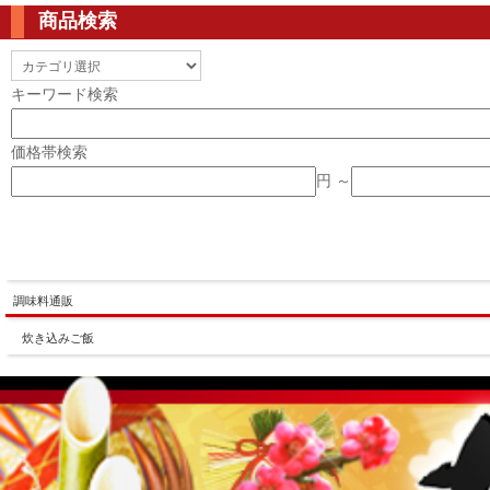
商品検索
キーワード検索
価格帯検索
円 ～
調味料通販
炊き込みご飯