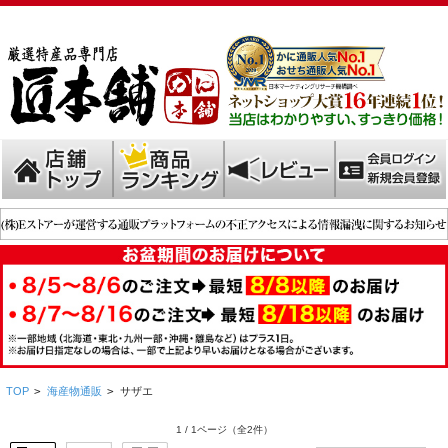
TOP
>
海産物通販
>
サザエ
1 / 1ページ
（全2件）