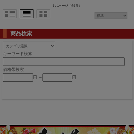
1 / 1ページ
（全3件）
商品検索
キーワード検索
価格帯検索
円 ～
円