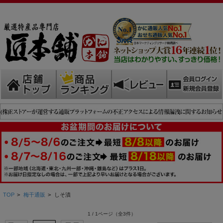
TOP
>
梅干通販
>
しそ漬
1 / 1ページ
（全3件）