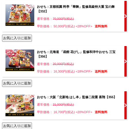
おせち：京都祇園 料亭「華舞」監修高級特大重 宝の舞
【332】
通常価格：
70,000円(税込)
早割価格： 50,000円(税込)
<28%OFF>
送料無料
おせち：北海道 「函館 花びし」監修和洋中おせち 三宝
【356】
通常価格：
20,000円(税込)
早割価格： 16,300円(税込)
<18%OFF>
送料無料
おせち：大阪「北新地 はし本」監修二段重 喜翔【355】
通常価格：
21,000円(税込)
早割価格： 16,700円(税込)
<20%OFF>
送料無料