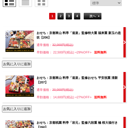
1
2
3
4
次へ
おせち：京都東山 料亭「道楽」監修特大重 福来重 新玉の息
吹【206】
通常価格：
32,000円(税込)
早割価格： 22,500円(税込)
<29%OFF>
送料無料
おせち：京都東山 料亭「道楽」監修おせち 平安祝重 清新
【207】
通常価格：
20,000円(税込)
早割価格： 14,600円(税込)
<27%OFF>
送料無料
おせち：京都祇園 料亭「岩元」監修六段重 極 桜大福付き
【260】