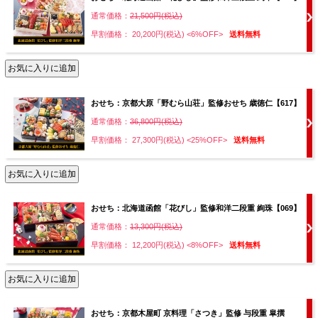
通常価格：
21,500円(税込)
早割価格： 20,200円(税込)
<6%OFF>
送料無料
おせち：京都大原「野むら山荘」監修おせち 歳徳仁【617】
通常価格：
36,800円(税込)
早割価格： 27,300円(税込)
<25%OFF>
送料無料
おせち：北海道函館「花びし」監修和洋二段重 絢珠【069】
通常価格：
13,300円(税込)
早割価格： 12,200円(税込)
<8%OFF>
送料無料
おせち：京都木屋町 京料理「さつき」監修 与段重 皐撰