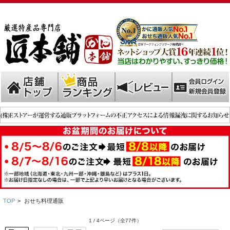
TOP
>
おせち料理通販
1 / 4ページ
（全77件）