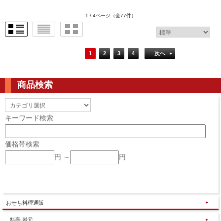
1 / 4ページ
（全77件）
1
2
3
4
次へ
商品検索
キーワード検索
価格帯検索
円 ～
円
おせち料理通販
料亭 岩元