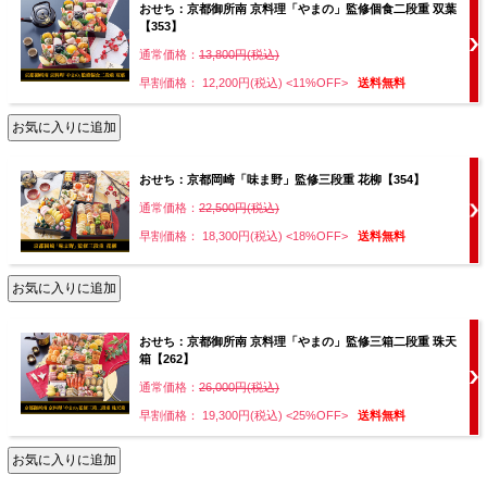
おせち：京都御所南 京料理「やまの」監修個食二段重 双葉
【353】
通常価格：
13,800円(税込)
早割価格： 12,200円(税込)
<11%OFF>
送料無料
おせち：京都岡崎「味ま野」監修三段重 花柳【354】
通常価格：
22,500円(税込)
早割価格： 18,300円(税込)
<18%OFF>
送料無料
おせち：京都御所南 京料理「やまの」監修三箱二段重 珠天
箱【262】
通常価格：
26,000円(税込)
早割価格： 19,300円(税込)
<25%OFF>
送料無料