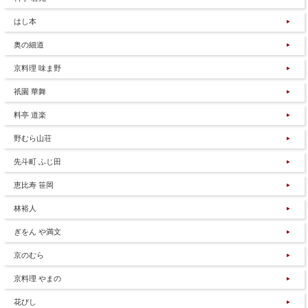
はし本
奥の細道
京料理 味ま野
祇園 華舞
料亭 道楽
野むら山荘
先斗町 ふじ田
恵比寿 笹岡
林裕人
ぎをん や満文
京のむら
京料理 やまの
花びし