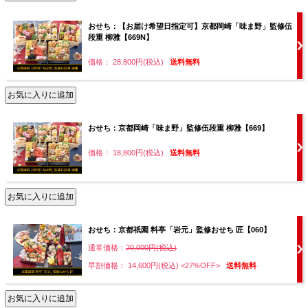
おせち：【お届け希望日指定可】京都岡崎「味ま野」監修伍
段重 柳雅【669N】
価格： 28,800円(税込)
送料無料
おせち：京都岡崎「味ま野」監修伍段重 柳雅【669】
価格： 18,800円(税込)
送料無料
おせち：京都祇園 料亭「岩元」監修おせち 匠【060】
通常価格：
20,000円(税込)
早割価格： 14,600円(税込)
<27%OFF>
送料無料