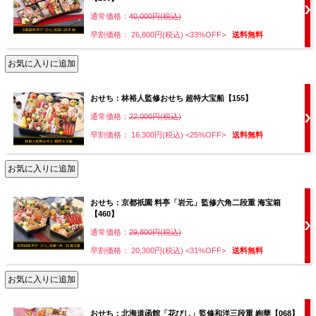
通常価格：
40,000円(税込)
早割価格： 26,800円(税込)
<33%OFF>
送料無料
おせち：林裕人監修おせち 超特大宝船【155】
通常価格：
22,000円(税込)
早割価格： 16,300円(税込)
<25%OFF>
送料無料
おせち：京都祇園 料亭「岩元」監修六角二段重 海宝箱
【460】
通常価格：
29,800円(税込)
早割価格： 20,300円(税込)
<31%OFF>
送料無料
おせち：北海道函館「花びし」監修和洋三段重 絢華【068】