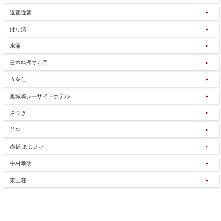
遠音近音
はり清
水簾
日本料理てら岡
うを仁
奥城崎シーサイドホテル
さつき
芹生
赤坂 あじさい
中村孝明
東山荘