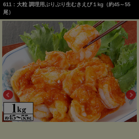
611：大粒 調理用ぷりぷり生むきえび１kg（約45～55
尾）