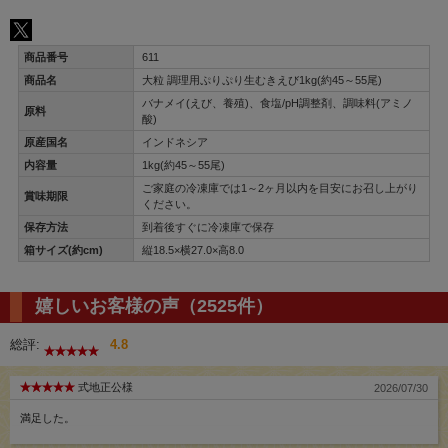
商品番号
611
商品名
大粒 調理用ぷりぷり生むきえび1kg(約45～55尾)
バナメイ(えび、養殖)、食塩/pH調整剤、調味料(アミノ
原料
酸)
原産国名
インドネシア
内容量
1kg(約45～55尾)
ご家庭の冷凍庫では1～2ヶ月以内を目安にお召し上がり
賞味期限
ください。
保存方法
到着後すぐに冷凍庫で保存
箱サイズ(約cm)
縦18.5×横27.0×高8.0
嬉しいお客様の声（2525件）
総評:
4.8
式地正公様
2026/07/30
満足した。