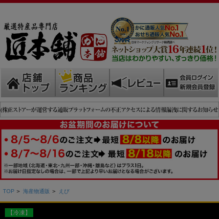
TOP
>
海産物通販
>
えび
【冷凍】