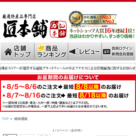
TOP
>
精肉通販
1 / 1ページ
（全20件）