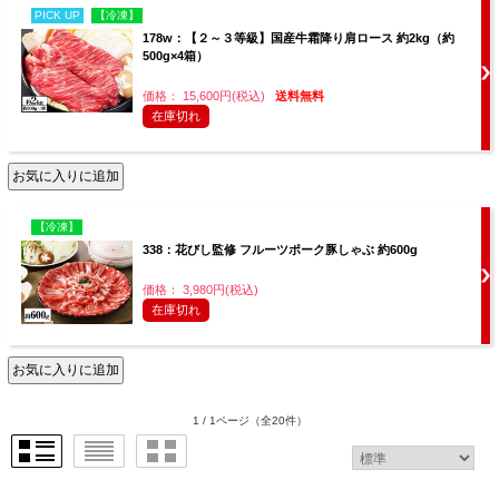
PICK UP
【冷凍】
178w：【２～３等級】国産牛霜降り肩ロース 約2kg（約
500g×4箱）
価格： 15,600円(税込)
送料無料
在庫切れ
【冷凍】
338：花びし監修 フルーツポーク豚しゃぶ 約600g
価格： 3,980円(税込)
在庫切れ
1 / 1ページ
（全20件）