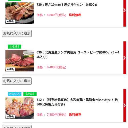
730：厚さ10ｍｍ！厚切り牛タン 約500ｇ
価格： 4,800円(税込)
送料無料
【冷凍】
639：北海道産ランプ肉使用 ローストビーフ約600g（3～4
本入り）
価格： 6,400円(税込)
PICK UP
【冷蔵】
712：【料亭岩元直送】大和肉鶏・黒鶏食べ比べセット 約
500g(特製たれ付き)
価格： 7,800円(税込)
送料無料