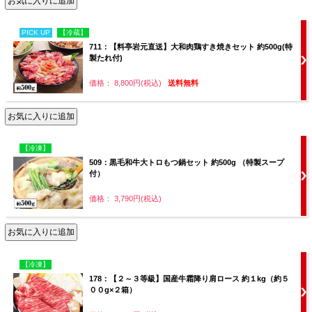
PICK UP
【冷蔵】
711：【料亭岩元直送】大和肉鶏すき焼きセット 約500g(特
製たれ付)
価格： 8,800円(税込)
送料無料
【冷凍】
509：黒毛和牛大トロもつ鍋セット 約500g （特製スープ
付）
価格： 3,790円(税込)
【冷凍】
178：【２～３等級】国産牛霜降り肩ロース 約１kg（約５
００g×２箱）