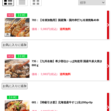
NEW
【冷凍】
783：【冷凍加熱用】国産鶏・国内串打ち冷凍焼鳥40本
価格： 5,980円(税込)
送料無料
NEW
【冷凍】
735：【九州名物】希少部位かっぱ肉使用 国産牛炭火焼き
800ｇ
価格： 3,980円(税込)
送料無料
【冷凍】
681：【特級引き筋】北海道産牛すじ(生)200g×5p