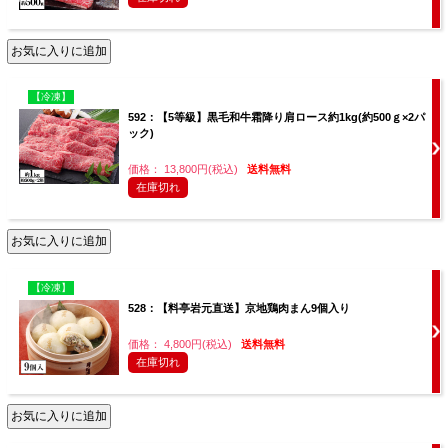
【冷凍】
592：【5等級】黒毛和牛霜降り肩ロース約1kg(約500ｇ×2パ
ック)
価格： 13,800円(税込)
送料無料
在庫切れ
【冷凍】
528：【料亭岩元直送】京地鶏肉まん9個入り
価格： 4,800円(税込)
送料無料
在庫切れ