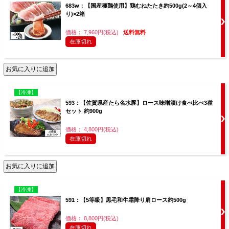
683w：【国産種鶏使用】鶏むねたたき約500g(2～4個入
り)×2箱
価格： 7,960円(税込)
送料無料
在庫切れ
【冷凍】
593：【佐賀県産たら名水豚】ロース味噌漬け食べ比べ3種
セット 約900g
価格： 4,800円(税込)
在庫切れ
【冷凍】
591：【5等級】黒毛和牛霜降り肩ロース約500g
価格： 8,800円(税込)
在庫切れ