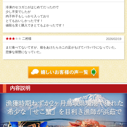
冷凍のセコガニがはじめてだったので
少し不安でしたが
内子外子もしっかり入っており
とてもおいしかったです！
値段も安く購入できとてもよかったです！
二村様
2026/02/19
まだ食べてないてすが、箱をあけたらカニの足がもげてバラバラになっていた。
悲惨な状態になっていた。
内容説明