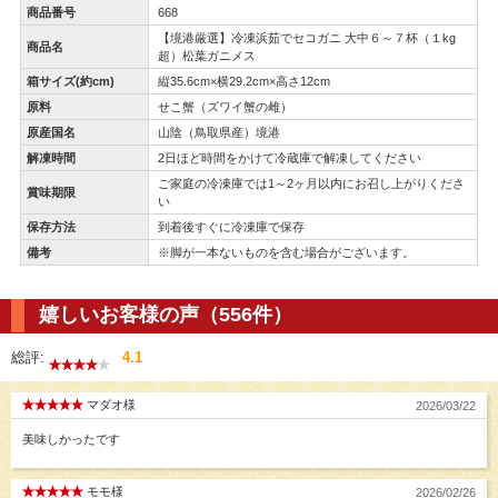
商品番号
668
【境港厳選】冷凍浜茹でセコガニ 大中６～７杯（１kg
商品名
超）松葉ガニメス
箱サイズ(約cm)
縦35.6cm×横29.2cm×高さ12cm
原料
せこ蟹（ズワイ蟹の雌）
原産国名
山陰（鳥取県産）境港
解凍時間
2日ほど時間をかけて冷蔵庫で解凍してください
ご家庭の冷凍庫では1～2ヶ月以内にお召し上がりくださ
賞味期限
い
保存方法
到着後すぐに冷凍庫で保存
備考
※脚が一本ないものを含む場合がございます。
嬉しいお客様の声（556件）
総評:
4.1
マダオ様
2026/03/22
美味しかったです
モモ様
2026/02/26