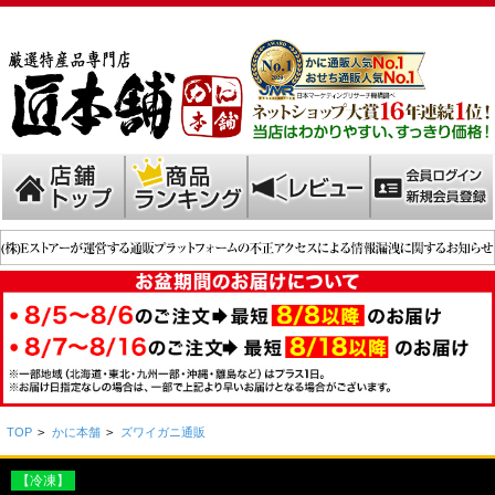
TOP
>
かに本舗
>
ズワイガニ通販
【冷凍】