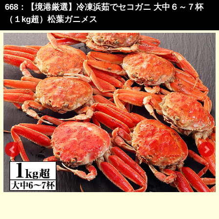
668：【境港厳選】冷凍浜茹でセコガニ 大中６～７杯
（１kg超）松葉ガニメス