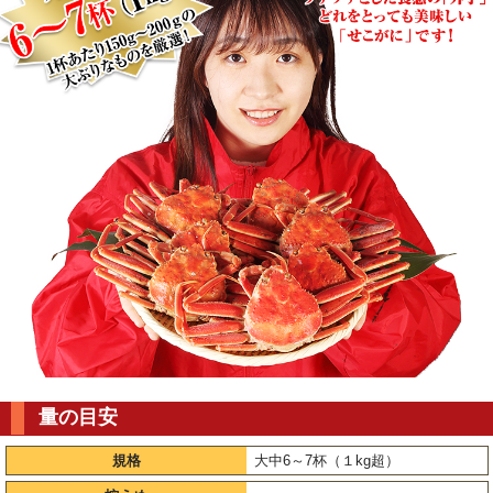
量の目安
規格
大中6～7杯（１kg超）