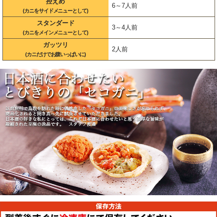
控えめ
6～7人前
(カニをサイドメニューとして)
スタンダード
3～4人前
(カニをメインメニューとして)
ガッツリ
2人前
(カニだけでお腹いっぱいに)