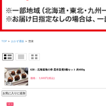
TOP
>
おかず通販
>
惣菜
638：北海道海の幸 昆布旨煮5種セット 約400g
価格： 3,600円(税込)
NEW