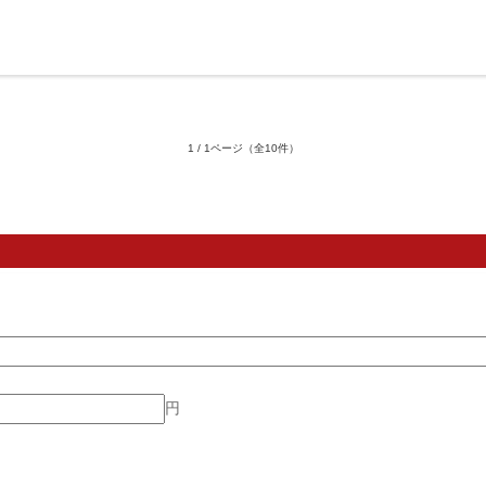
1 / 1ページ
（全10件）
円