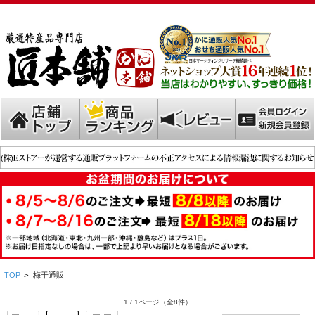
TOP
>
梅干通販
1 / 1ページ
（全8件）