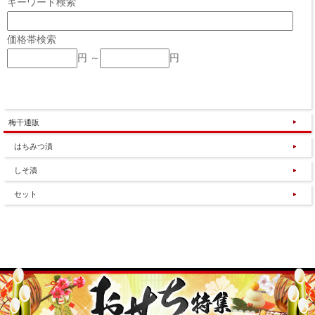
キーワード検索
価格帯検索
円 ～
円
梅干通販
はちみつ漬
しそ漬
セット