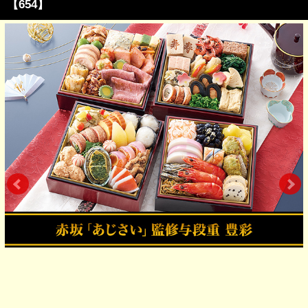
【654】