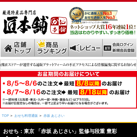
TOP
>
おせち料理通販
>
赤坂 あじさい
おせち：東京 「赤坂 あじさい」監修与段重 豊彩