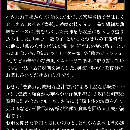
小さなお子様からご年配の方まで、ご家族皆様で美味しく
楽しめる、おせち『豊彩』。熟練の技が光る上品で繊細な薄
味をベースに、贅を尽くした美味を与段重にぎっしり盛り
込みました。「黒豆」「数の子」といったおせちの定番料理
の他に、「銀ひらすのずんだ焼」や「紅ずわい蟹の新丈」とい
った和食から、「鮑のパセリバター焼」や「鶏のガランティ
ン」などの華やかな洋風メニューまで多彩に取り揃えてい
ます。一品一品に趣向を凝らした、奥深い味わいを存分に
お楽しみいただける自信作です。
おせち『豊彩』は、繊細な出汁使いによる上品な薄味をベー
スに、伝統の和食から華やかな洋風料理まで多彩な料理を
贅沢に詰め合わせました。さらに、洋風主体のお重を取り
入れるなど、三世代の皆様が笑顔で食卓を囲める工夫が満
載です。
お重を開けた瞬間の美しい彩りと、どれから食べようか迷