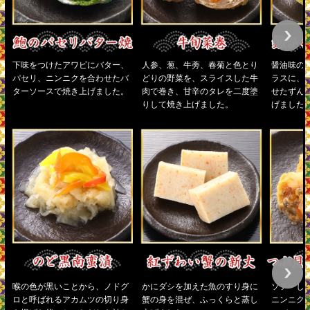
下味をつけたアワビにバター、
人参、葱、牛蒡、春菊と色とり
醤油味の
パセリ、ニンニクを合わせたバ
どりの野菜を、スライスした牛
ラスに、
ターソースで焼き上げました。
肉で巻き、甘辛のタレを二度塗
せたずん
りして焼き上げました。
げました
喉の色が黒いことから、ノドグ
かにダシを加えた魚のすり身に
ソテーし
ロと呼ばれるアカムツの切り身
蟹の身を混ぜ、ふっくらと蒸し
ニンニク