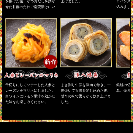
を揚げた後、かつおだしを効か
上げました。
ロバンス
せた甘酢のたれで南蛮漬けにい
込みまし
たしました。
千切りにしてソテーした人参と
まき割り牛蒡を豚肉で巻き、一
銀鮭の切
レーズンをマリネにしました。
度焼いて旨味を閉じ込めた後、
み、焼き
白ワインにレモン果汁を効かせ
甘辛の味で柔らかく炊き上げま
た味をお楽しみください。
した。