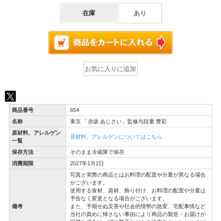
在庫
あり
商品番号
654
名称
東京 「赤坂 あじさい」監修与段重 豊彩
原材料、アレルゲン
原材料、アレルゲンについてはこちら
一覧
保存方法
そのまま冷蔵庫で保存
消費期限
2027年1月2日
写真と実際の商品とはお料理の配置や分量が異なる場合
がございます。
使用する食材、資材、飾り付け、お料理の配置や分量は
予告なく変更となる場合がございます。
備考
また、予期せぬ災害や社会的情勢の急変、宅配事情など
当社の責めに帰さない事由により商品の製造・お届けが