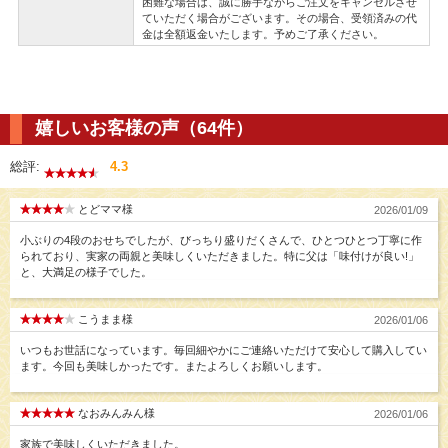
困難な場合は、誠に勝手ながらご注文をキャンセルさせ
ていただく場合がございます。その場合、受領済みの代
金は全額返金いたします。予めご了承ください。
嬉しいお客様の声（64件）
総評:
4.3
とどママ様
2026/01/09
小ぶりの4段のおせちでしたが、びっちり盛りだくさんで、ひとつひとつ丁寧に作
られており、実家の両親と美味しくいただきました。特に父は「味付けが良い!」
と、大満足の様子でした。
こうまま様
2026/01/06
いつもお世話になっています。毎回細やかにご連絡いただけて安心して購入してい
ます。今回も美味しかったです。またよろしくお願いします。
なおみんみん様
2026/01/06
家族で美味しくいただきました。