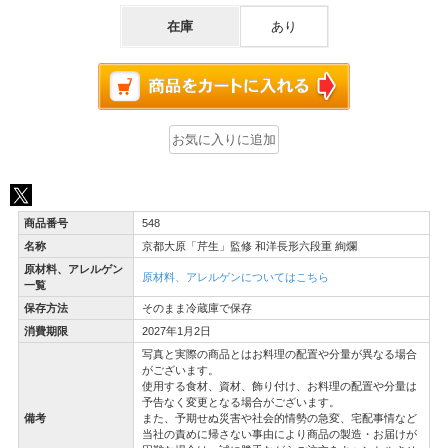
在庫
あり
商品番号
548
名称
京都大原「芹生」監修 和洋長形六段重 絢爛
原材料、アレルゲン
原材料、アレルゲンについてはこちら
一覧
保存方法
そのまま冷蔵庫で保存
消費期限
2027年1月2日
写真と実際の商品とはお料理の配置や分量が異なる場合
がございます。
使用する食材、資材、飾り付け、お料理の配置や分量は
予告なく変更となる場合がございます。
備考
また、予期せぬ災害や社会的情勢の急変、宅配事情など
当社の責めに帰さない事由により商品の製造・お届けが