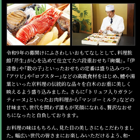
令和9年の幕開けにふさわしいおもてなしとして、料理旅
館「芹生」が心を込めて仕立てた六段重おせち『絢爛』。「伊
達巻」や「数の子」といったおせちの定番は盛り込みつつ、
「アワビ」や「ロブスター」などの高級食材をはじめ、鱧や湯
葉といった京料理の伝統的な品々を白木のお重に美しく
映えるよう盛り込みました。さらに「トリュフ入りガラン
ティーヌ」といったお肉料理から「マンゴーミルク」などの
甘味まで、世代を問わず誰もが笑顔になれる、贅沢なおせ
ちになったと自負しております。
お料理の味はもちろん、見た目の美しさにもこだわりまし
た。幅広い世代の皆さまにお楽しみいただけるよう、和・