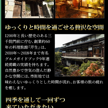
1200年と長い歴史のある三
千院門前に佇む、創業約60
年の料理旅館『芹生』は、
2010年～2018年まで有名
グルメガイドブック9年連
続掲載の実績を持ちます。
自然豊かで空気の澄んだ静
かな空間には、市街地では
味わえないゆっくりとした時間が流れ、お客様の旅の疲れ
を癒します。