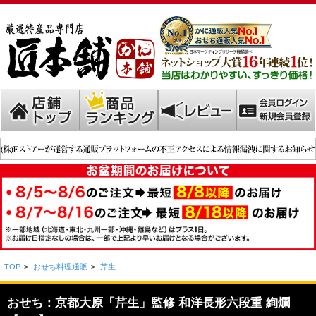
TOP
>
おせち料理通販
>
芹生
おせち：京都大原「芹生」監修 和洋長形六段重 絢爛