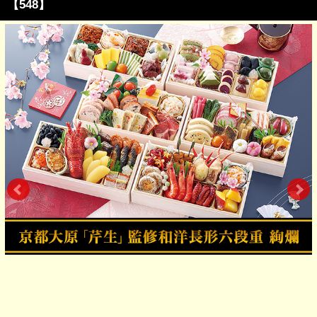
【548】