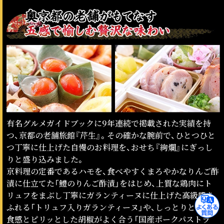
有名グルメガイドブックに9年連続で掲載された実績を持
つ、京都の老舗旅館『芹生』。その確かな腕前で、ひとつひと
つ丁寧に仕上げた自慢のお料理を、おせち『絢爛』にぎっし
りと盛り込みました。
京料理の定番であるハモを、食べやすくまろやかなりんご酢
漬に仕立てた「鱧のりんご酢漬」をはじめ、上質な鶏肉にト
リュフをまぶし丁寧にガランティーヌに仕上げた高級感あ
ふれる「トリュフ入りガランティーヌ」や、しっとりとした
食感とピリッとした胡椒がよく合う「国産ポークパストラ