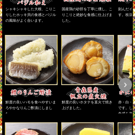
シャキシャキした大根、こりこ
国産鶏の砂肝を丁寧に燻し、こ
刻んだイ
りしたホッキ貝の食感とバジル
りこりと絶妙な食感に仕上げま
す。枝豆
の風味がよく合います。
した。
鮮度の良いハモを食べやすいま
鮮度の良いホタテを直火で焼き
赤・白・
ろやかなりんご酢漬にしまし
上げました。
です。し
た。
食感を楽