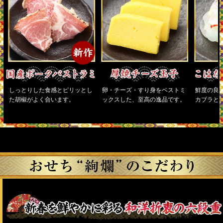
しっとりした食感とピリッとし
卵・チーズ・すり身をベストミ
鮮度の良
た胡椒がよく合います。
ックスした、至高の逸品です。
カブラと