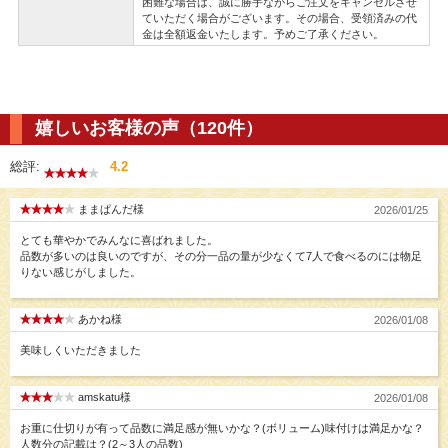
困難な場合は、誠に勝手ながらご注文をキャンセルさせ
ていただく場合がございます。その場合、受領済みの代
金は全額返金いたします。予めご了承ください。
嬉しいお客様の声（120件）
総評:
4.2
ままぱんだ様
2026/01/25
とても華やかでみんなに喜ばれました。
品数が多いのは良いのですが、その分一品の量が少なくて7人で食べるのには物足
りない感じがしました。
あかね様
2026/01/08
美味しくいただきました
amskatu様
2026/01/08
お重に仕切りが有って品数に満足感が無いかな？(ボリューム)味付けは満足かな？
人数分の記載は？(2～3人の品数)