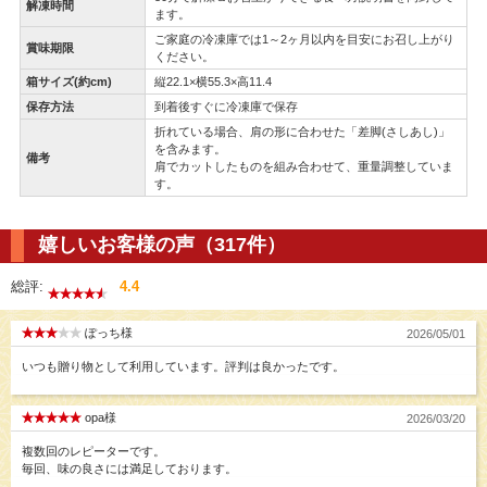
解凍時間
ます。
ご家庭の冷凍庫では1～2ヶ月以内を目安にお召し上がり
賞味期限
ください。
箱サイズ(約cm)
縦22.1×横55.3×高11.4
保存方法
到着後すぐに冷凍庫で保存
折れている場合、肩の形に合わせた「差脚(さしあし)」
を含みます。
備考
肩でカットしたものを組み合わせて、重量調整していま
す。
嬉しいお客様の声（317件）
総評:
4.4
ぽっち様
2026/05/01
いつも贈り物として利用しています。評判は良かったです。
opa様
2026/03/20
複数回のレピーターです。
毎回、味の良さには満足しております。