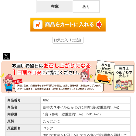
在庫
あり
商品番号
602
商品名
超特大7Lボイルたらばがに肩脚1肩(総重量約1.6kg)
内容量
1肩（参考：総重量約1.6kg、net1.4kg）
原料
たらばがに
原産国名
ロシア
30分で解凍＆お召上がりできる食べ方説明書を同封して