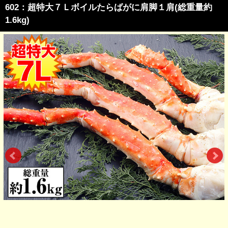
602：超特大７Ｌボイルたらばがに肩脚１肩(総重量約
1.6kg)