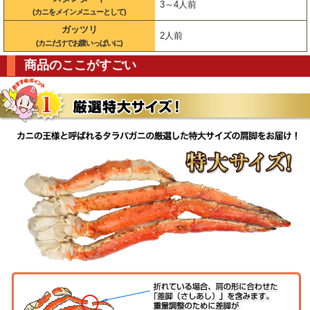
3～4人前
(カニをメインメニューとして)
ガッツリ
2人前
(カニだけでお腹いっぱいに)
商品のここがすごい