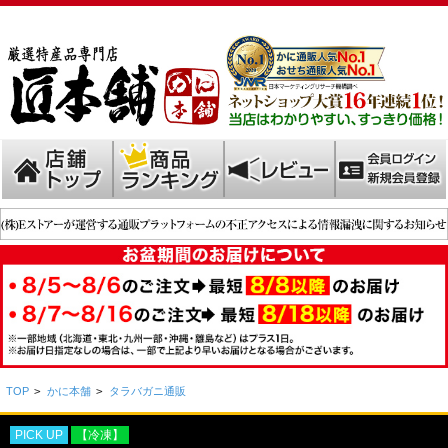
TOP
>
かに本舗
>
タラバガニ通販
PICK UP
【冷凍】