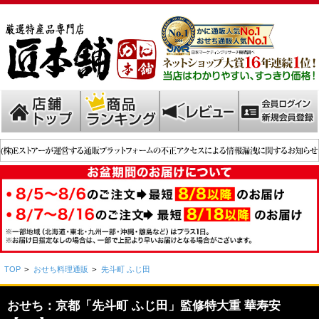
TOP
>
おせち料理通販
>
先斗町 ふじ田
おせち：京都「先斗町 ふじ田」監修特大重 華寿安