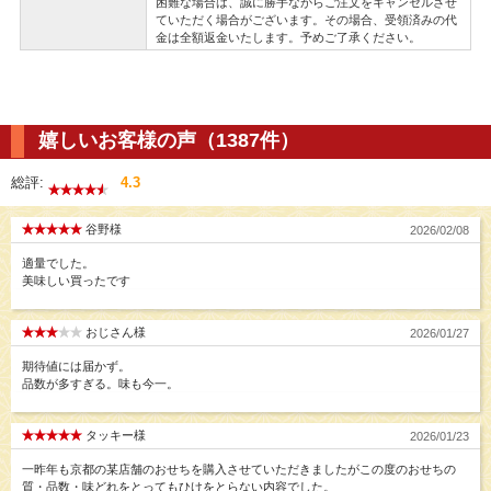
困難な場合は、誠に勝手ながらご注文をキャンセルさせ
ていただく場合がございます。その場合、受領済みの代
金は全額返金いたします。予めご了承ください。
嬉しいお客様の声（1387件）
総評:
4.3
谷野様
2026/02/08
適量でした。
美味しい買ったです
おじさん様
2026/01/27
期待値には届かず。
品数が多すぎる。味も今一。
タッキー様
2026/01/23
一昨年も京都の某店舗のおせちを購入させていただきましたがこの度のおせちの
質・品数・味どれをとってもひけをとらない内容でした。