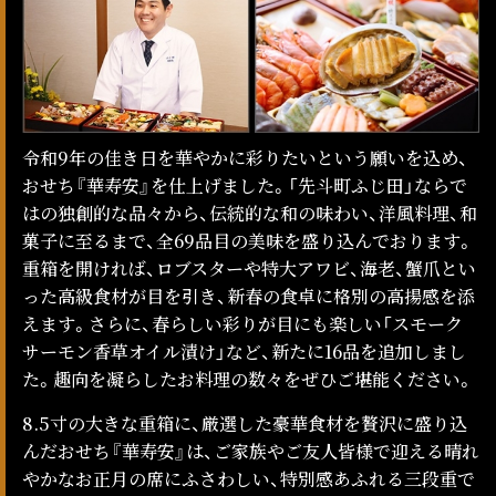
令和9年の佳き日を華やかに彩りたいという願いを込め、
おせち『華寿安』を仕上げました。「先斗町ふじ田」ならで
はの独創的な品々から、伝統的な和の味わい、洋風料理、和
菓子に至るまで、全69品目の美味を盛り込んでおります。
重箱を開ければ、ロブスターや特大アワビ、海老、蟹爪とい
った高級食材が目を引き、新春の食卓に格別の高揚感を添
えます。さらに、春らしい彩りが目にも楽しい「スモーク
サーモン香草オイル漬け」など、新たに16品を追加しまし
た。趣向を凝らしたお料理の数々をぜひご堪能ください。
8.5寸の大きな重箱に、厳選した豪華食材を贅沢に盛り込
んだおせち『華寿安』は、ご家族やご友人皆様で迎える晴れ
やかなお正月の席にふさわしい、特別感あふれる三段重で