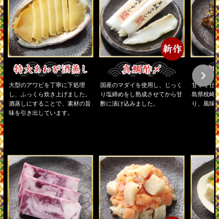
大型のアワビを丁寧に下処理
国産のマダイを使用し、じっく
甘辛く仕
し、ふっくら炊き上げました。
り塩締めをし熟成させてから甘
島県枕崎
酒蒸しにすることで、素材の旨
酢に漬け込みました。
り、風味
味を引き出しています。