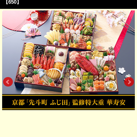
【650】