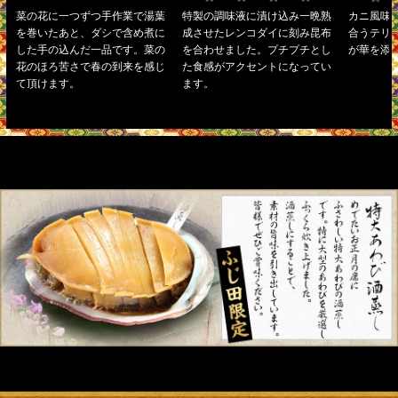
菜の花に一つずつ手作業で湯葉
特製の調味液に漬け込み一晩熟
カニ風味
を巻いたあと、ダシで含め煮に
成させたレンコダイに刻み昆布
合うテリ
した手の込んだ一品です。菜の
を合わせました。プチプチとし
が華を添
花のほろ苦さで春の到来を感じ
た食感がアクセントになってい
て頂けます。
ます。