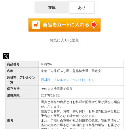
在庫
あり
商品番号
650(267)
名称
京都「先斗町ふじ田」監修特大重 華寿安
原材料、アレルゲン
原材料、アレルゲンについてはこちら
一覧
保存方法
そのまま冷蔵庫で保存
消費期限
2027年1月2日
写真と実際の商品とはお料理の配置や分量が異なる場合
がございます。
使用する食材、資材、飾り付け、お料理の配置や分量は
予告なく変更となる場合がございます。
備考
また、予期せぬ災害や社会的情勢の急変、宅配事情など
当社の責めに帰さない事由により商品の製造・お届けが