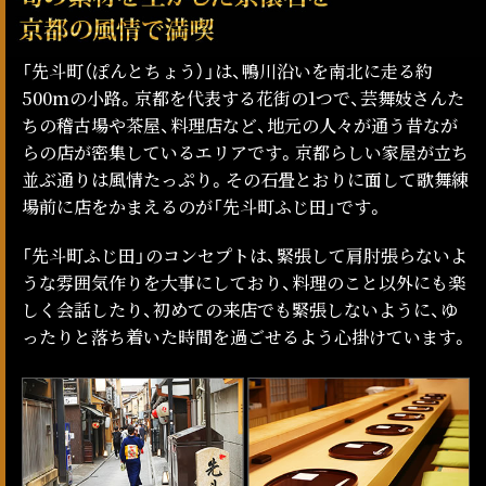
「先斗町（ぽんとちょう）」は、鴨川沿いを南北に走る約
500mの小路。京都を代表する花街の1つで、芸舞妓さんた
ちの稽古場や茶屋、料理店など、地元の人々が通う昔なが
らの店が密集しているエリアです。京都らしい家屋が立ち
並ぶ通りは風情たっぷり。その石畳とおりに面して歌舞練
場前に店をかまえるのが「先斗町ふじ田」です。
「先斗町ふじ田」のコンセプトは、緊張して肩肘張らないよ
うな雰囲気作りを大事にしており、料理のこと以外にも楽
しく会話したり、初めての来店でも緊張しないように、ゆ
ったりと落ち着いた時間を過ごせるよう心掛けています。