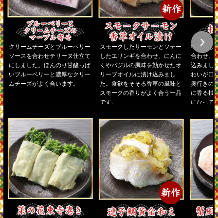
クリームチーズとブルーベリー
スモークしたサーモンとソテー
塩締めし
ソースを合わせテリーヌ仕立て
したエリンギを合わせ、にんに
合わせ、
にしました。ほんのり甘酸っぱ
くやバジルの風味を効かせたオ
込みまし
いブルーベリーと濃厚なクリー
リーブオイルに漬け込みまし
わいが口
ムチーズがよく合います。
た。食欲をそそる香草の風味と
奥行きの
スモークの香りがよく合う一品
に香る柚
です。
になって