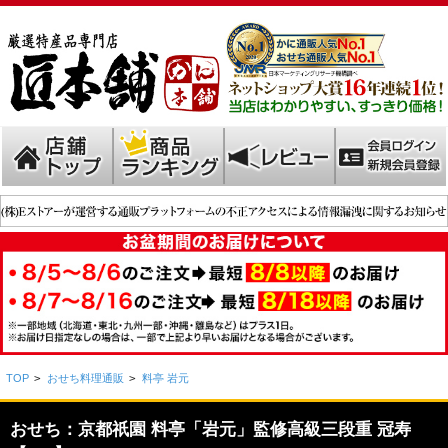
TOP
>
おせち料理通販
>
料亭 岩元
おせち：京都祇園 料亭「岩元」監修高級三段重 冠寿