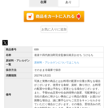
在庫
あり
商品番号
699
名称
道楽十四代政治郎完全監修伝統京おせち うけもち
原材料・アレルゲン
原材料・アレルゲンについてはこちら
一覧
保存方法
そのまま冷蔵庫で保存
消費期限
2027年1月2日
写真と実際の商品とはお料理の配置や分量が異なる場合
がございます。使用する食材、資材、飾り付け、お料理
の配置や分量は予告なく変更となる場合がございます。
また、予期せぬ災害や社会的情勢の急変、宅配事情など
備考
当社の責めに帰さない事由により商品の製造・お届けが
困難な場合は、誠に勝手ながらご注文をキャンセルさせ
ていただく場合がございます。その場合、受領済みの代
金は全額返金いたします。予めご了承ください。