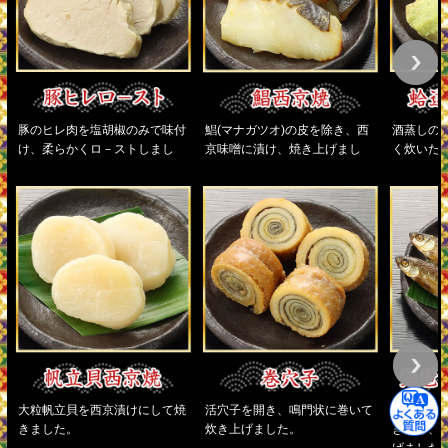
豚のヒレ肉を塩胡椒のみで味付
鯧(マナガツオ)の皮を除き、西
酒蒸しの
け、柔らかくロ－ストしまし
京味噌に漬け、焼き上げまし
く炊いた
た。
た。
味噌を乗
た。ハマ
んだ道明
大粒帆立貝を西京漬けにして焼
活穴子を開き、鳴門状に巻いて
琵琶湖産本
きました。
炊き上げました。
きにし、
げました