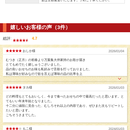
嬉しいお客様の声（3件）
総評:
4.7
おしか様
2026/01/04
むつき（正月）の初春より万葉集大伴家持のお歌が届き
とてもめでたく嬉しゅうございました。
品の良いおせちのお味も私好みで舌鼓を打っておりました、
私は薄味が好みなので欲を言えば薄味の品の比率を上
タカ様
2026/01/03
どの料理もとてもおいしく、今まで食べたおせちの中で最高だったと思います。と
てもいい年末年始となりました。
十二分に値段に見合った、むしろそれ以上の内容であり、ぜひまた次もリピートし
たいと思います。
ごちそうさまでした。
もこ様
2024/01/03