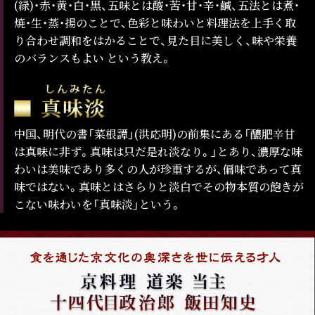
(緑)・赤・黄・白・黒、五味とは酸・苦・甘・辛・鹹、五法とは煮・
焼・生・蒸・揚のことで、色彩と味わいと料理法を上手く取
り合わせ調和をはかることで、見た目に美しく、味や栄養
のバランスもよい という教え。
中国、明代の書「菜根譚」(洪応明)の前集にある「醲肥辛甘
は真味に非ず。真味は只だ是れ淡なり。」とあり、濃厚な味
わいは美味であり多くの人が珍重するが、偏味であって真
味ではない。真味とはさらりと淡白でその物本質の飽きが
こない味わいを「真味淡」という。