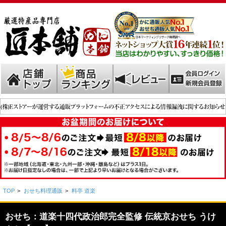
TOP
>
おせち料理通販
>
料亭 道楽
おせち：道楽十四代政治郎完全監修 伝統京おせち うけ