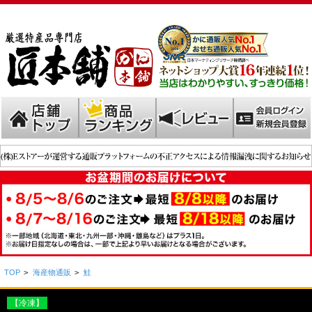
TOP
>
海産物通販
>
鮭
【冷凍】