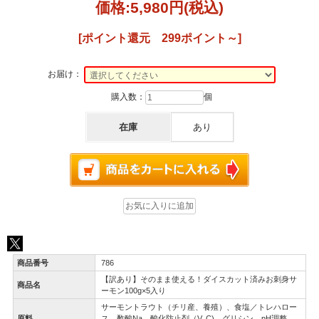
価格:
5,980円
(税込)
[ポイント還元 299ポイント～]
お届け：
購入数：
個
在庫
あり
商品番号
786
【訳あり】そのまま使える！ダイスカット済みお刺身サ
商品名
ーモン100g×5入り
サーモントラウト（チリ産、養殖）、食塩／トレハロー
原料
ス、酢酸Na、酸化防止剤（V. C)、グリシン、pH調整