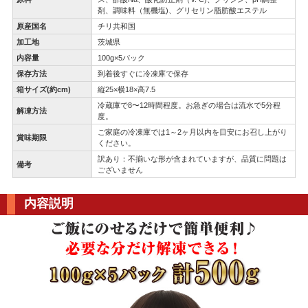
剤、調味料（無機塩)、グリセリン脂肪酸エステル
原産国名
チリ共和国
加工地
茨城県
内容量
100g×5パック
保存方法
到着後すぐに冷凍庫で保存
箱サイズ(約cm)
縦25×横18×高7.5
冷蔵庫で8〜12時間程度。お急ぎの場合は流水で5分程
解凍方法
度。
ご家庭の冷凍庫では1～2ヶ月以内を目安にお召し上がり
賞味期限
ください。
訳あり：不揃いな形が含まれていますが、品質に問題は
備考
ございません
内容説明