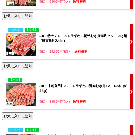
価格： 9,900円(税込)
送料無料
PICK UP
【冷凍】
629：特大７Ｌ～５Ｌ生ずわい蟹半むき身満足セット 2kg超
（総重量約2.4kg）
価格： 15,800円(税込)
送料無料
【冷凍】
540：【刺身用】2Ｌ～Ｌ生ずわい脚肉むき身4２～60本（約
１kg）
価格： 8,980円(税込)
送料無料
PICK UP
【冷凍】