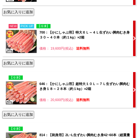
NEW
PICK UP
【冷凍】
700：【かにしゃぶ用】特大６Ｌ～４Ｌ生ずわい脚肉むき身
３０～４０本（約１kg）×2箱
価格： 19,600円(税込)
送料無料
【冷凍】
646：【かにしゃぶ用】超特大１０Ｌ～７Ｌ生ずわい脚肉む
き身１８～２８本（約１kg）×2箱
価格： 20,600円(税込)
送料無料
【冷凍】
814：【刺身用】2L~L生ずわい脚肉むき身42~60本（総重量