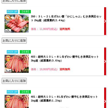
PICK UP
【冷凍】
350：３Ｌ～２Ｌ生ずわい蟹「かにしゃぶ」むき身満足セッ
ト 2kg超（総重量約２.４kg）
価格： 11,800円(税込)
送料無料
PICK UP
【冷凍】
403：超特大１０Ｌ～８Ｌ生ずわい蟹半むき身満足セット
3kg超（総重量約３.６kg）
価格： 19,800円(税込)
送料無料
PICK UP
【冷凍】
401：超特大１０Ｌ～８L生ずわい蟹半むき身満足セット
1kg超（総重量約１.２kg）