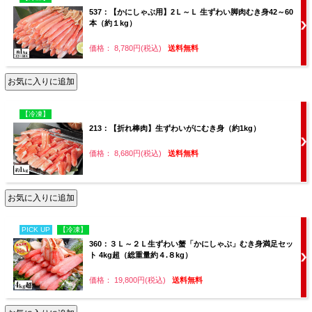
537：【かにしゃぶ用】2Ｌ～Ｌ 生ずわい脚肉むき身42～60
本（約１kg）
価格： 8,780円(税込)
送料無料
【冷凍】
213：【折れ棒肉】生ずわいがにむき身（約1kg）
価格： 8,680円(税込)
送料無料
PICK UP
【冷凍】
360：３Ｌ～２Ｌ生ずわい蟹「かにしゃぶ」むき身満足セッ
ト 4kg超（総重量約４.８kg）
価格： 19,800円(税込)
送料無料