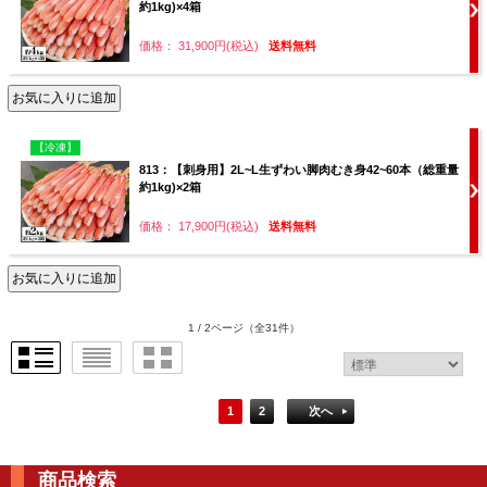
約1kg)×4箱
価格： 31,900円(税込)
送料無料
【冷凍】
813：【刺身用】2L~L生ずわい脚肉むき身42~60本（総重量
約1kg)×2箱
価格： 17,900円(税込)
送料無料
1 / 2ページ
（全31件）
1
2
次へ
商品検索