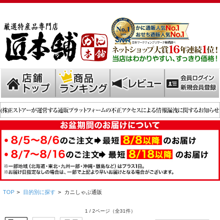
TOP
>
目的別に探す
>
カニしゃぶ通販
1 / 2ページ
（全31件）