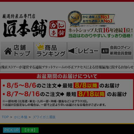
TOP
>
かに本舗
>
ズワイガニ通販
PICK UP
【冷凍】