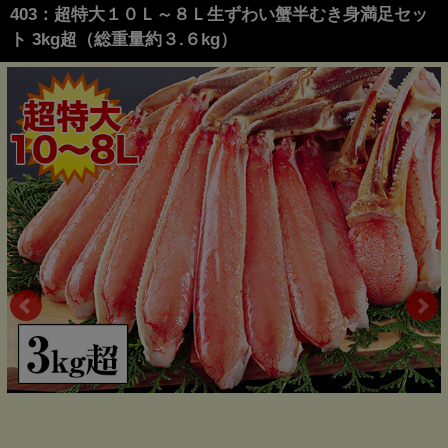
403：超特大１０Ｌ～８Ｌ生ずわい蟹半むき身満足セッ
ト 3kg超（総重量約３.６kg）