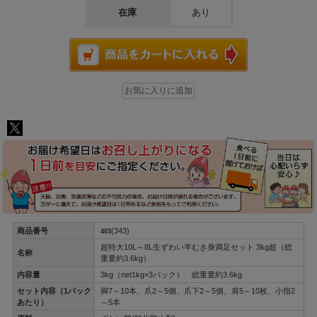
在庫
あり
商品番号
(343)
403
超特大10L～8L生ずわい半むき身満足セット 3kg超（総
名称
重量約3.6kg）
内容量
3kg（net1kg×3パック） 総重量約3.6kg
セット内容（1パック
脚7～10本、爪2～5個、爪下2～5個、肩5～10枚、小指2
あたり）
～5本