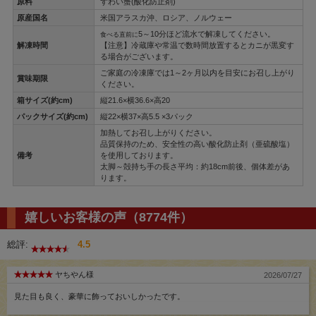
原料
ずわい蟹(酸化防止剤)
原産国名
米国アラスカ沖、ロシア、ノルウェー
5～10分ほど流水で解凍してください。
食べる直前に
解凍時間
【注意】冷蔵庫や常温で数時間放置するとカニが黒変す
る場合がございます。
ご家庭の冷凍庫では1～2ヶ月以内を目安にお召し上がり
賞味期限
ください。
箱サイズ(約cm)
縦21.6×横36.6×高20
パックサイズ(約cm)
縦22×横37×高5.5 ×3パック
加熱してお召し上がりください。
品質保持のため、安全性の高い酸化防止剤（亜硫酸塩）
備考
を使用しております。
太脚～殻持ち手の長さ平均：約18cm前後、個体差があ
ります。
嬉しいお客様の声（8774件）
総評:
4.5
ヤちやん様
2026/07/27
見た目も良く、豪華に飾っておいしかったです。