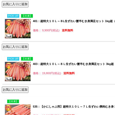
PICK UP
【冷凍】
401：超特大１０Ｌ～８L生ずわい蟹半むき身満足セット 1kg超（
価格： 9,900円(税込)
送料無料
PICK UP
【冷凍】
403：超特大１０Ｌ～８Ｌ生ずわい蟹半むき身満足セット 3kg超
価格： 19,800円(税込)
送料無料
【冷凍】
535：【かにしゃぶ用】超特大１０Ｌ～７Ｌ生ずわい脚肉むき身