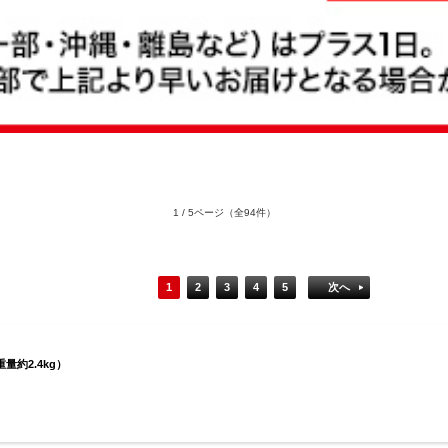
1 / 5ページ
（全94件）
1
2
3
4
5
次へ
量約2.4kg）