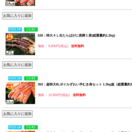
PICK UP
【冷凍】
526：特大４Ｌ生たらばがに肩脚１肩(総重量約1.2kg)
価格： 8,800円(税込)
送料無料
PICK UP
【冷凍】
302：超特大8Lボイルずわい半むき身セット 1.3kg超（総重量約1.
価格： 10,800円(税込)
送料無料
PICK UP
【冷凍】