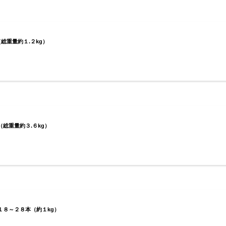
総重量約１.２kg）
（総重量約３.６kg）
１８～２８本（約１kg）