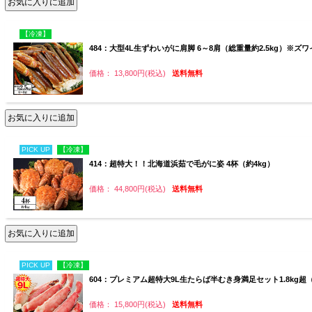
【冷凍】
484：大型4L生ずわいがに肩脚 6～8肩（総重量約2.5kg）
価格： 13,800円(税込)
送料無料
PICK UP
【冷凍】
414：超特大！！北海道浜茹で毛がに姿 4杯（約4kg）
価格： 44,800円(税込)
送料無料
PICK UP
【冷凍】
604：プレミアム超特大9L生たらば半むき身満足セット1.8kg超（
価格： 15,800円(税込)
送料無料