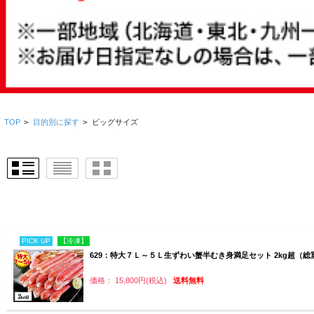
TOP
>
目的別に探す
>
ビッグサイズ
PICK UP
【冷凍】
629：特大７Ｌ～５Ｌ生ずわい蟹半むき身満足セット 2kg超（総重
価格： 15,800円(税込)
送料無料