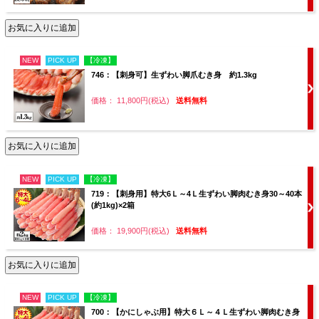
NEW
PICK UP
【冷凍】
746：【刺身可】生ずわい脚爪むき身 約1.3kg
価格： 11,800円(税込)
送料無料
NEW
PICK UP
【冷凍】
719：【刺身用】特大6Ｌ～4Ｌ生ずわい脚肉むき身30～40本
(約1kg)×2箱
価格： 19,900円(税込)
送料無料
NEW
PICK UP
【冷凍】
700：【かにしゃぶ用】特大６Ｌ～４Ｌ生ずわい脚肉むき身