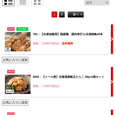
1
2
次へ
NEW
【冷凍】
783：【冷凍加熱用】国産鶏・国内串打ち冷凍焼鳥40本
価格： 5,980円(税込)
送料無料
NEW
6002：【メール便】北海道産帆立たらこ 60g×2袋セット
価格： 1,300円(税込)
NEW