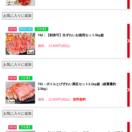
NEW
PICK UP
【冷凍】
742：【刺身可】生ずわいお徳用セット3kg超
価格： 13,800円(税込)
NEW
【冷凍】
741：ボイルとげずわい満足セット2.1kg超（総重量約
2.5kg）
価格： 12,800円(税込)
送料無料
NEW
【冷凍】