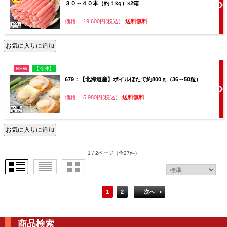
３０～４０本（約１kg）×2箱
価格： 19,600円(税込)
送料無料
NEW
【冷凍】
679：【北海道産】ボイルほたて約800ｇ（36～50粒）
価格： 5,980円(税込)
送料無料
1 / 2ページ
（全27件）
1
2
次へ
商品検索