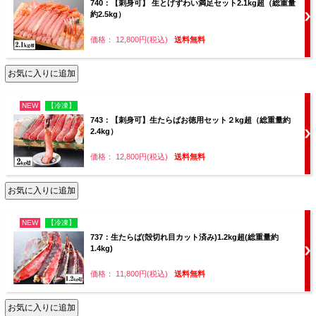
740：【刺身可】 生とげずわい満足セット2.1kg超（総重量
約2.5kg）
価格： 12,800円(税込)
送料無料
NEW
【冷凍】
743：【刺身可】生たらばお徳用セット２kg超（総重量約
2.4kg）
価格： 12,800円(税込)
送料無料
NEW
【冷凍】
737：生たらば(殻切れ目カット済み)1.2kg超(総重量約
1.4kg)
価格： 11,800円(税込)
送料無料