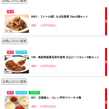
NEW
6001：【メール便】さば生姜煮 70g×2袋セット
価格： 1,300円(税込)
NEW
PICK UP
748：鳥取県産黒毛和牛使用 大山ビーフカレー8食セット
価格： 4,280円(税込)
NEW
PICK UP
【冷凍】
607：北海道ル・カレン手作りケーキ４種
価格： 5,280円(税込)