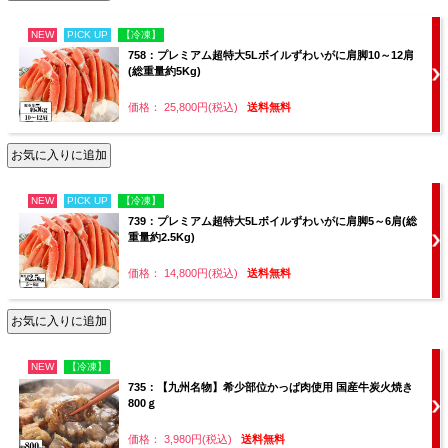
NEW
PICK UP
【冷凍】
758：プレミアム超特大5Lボイルずわいがに肩脚10～12肩
(総重量約5Kg)
価格： 25,800円(税込)
送料無料
NEW
PICK UP
【冷凍】
739：プレミアム超特大5Lボイルずわいがに肩脚5～6肩(総
重量約2.5Kg)
価格： 14,800円(税込)
送料無料
NEW
【冷凍】
735：【九州名物】希少部位かっぱ肉使用 国産牛炭火焼き
800ｇ
価格： 3,980円(税込)
送料無料