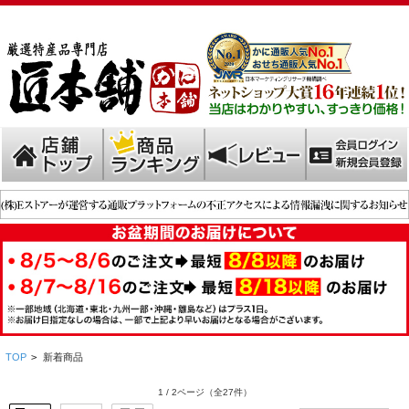
TOP
>
新着商品
1 / 2ページ
（全27件）