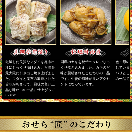
厳選した良質なマダイを昆布出
国産のカキを秘伝のタレでじっ
色・形の
汁にじっくり漬け込み、旨味を
くり炊き込みました。カキの旨
していま
最大限に引き出し焼き上げまし
味が凝縮されたこだわりの一品
パリとし
た。マダイと昆布の凝縮された
です。生姜の風味が良いアクセ
の一品で
旨味が相まって、風味の良い上
ントになっています。
品な味わいの一品に仕上がって
います。