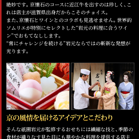
絶妙です。京懐石のコースに近江牛を出すのは珍しく、こ
れは店主が滋賀県出身だからこそのチョイス。
また、京懐石とワインとのコラボも見逃せません。世界的
ソムリエが特別にセレクトした“岩元の料理に合うワイ
ン”でおもてなしします。
“常にチャレンジを続ける”岩元ならではの斬新な発想が
光ります。
そんな祇園岩元が監修するおせちには繊細な技と、季節の
食材が織りなす見た目にも華やかな料理を提供する店主