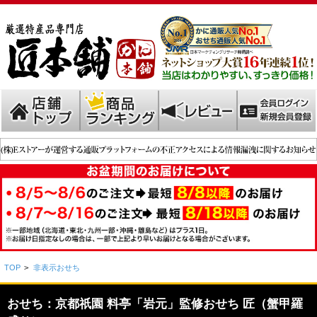
TOP
>
非表示おせち
おせち：京都祇園 料亭「岩元」監修おせち 匠（蟹甲羅