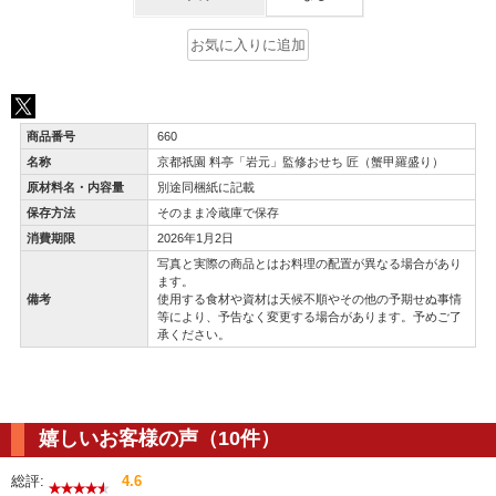
商品番号
660
名称
京都祇園 料亭「岩元」監修おせち 匠（蟹甲羅盛り）
原材料名・内容量
別途同梱紙に記載
保存方法
そのまま冷蔵庫で保存
消費期限
2026年1月2日
写真と実際の商品とはお料理の配置が異なる場合があり
ます。
備考
使用する食材や資材は天候不順やその他の予期せぬ事情
等により、予告なく変更する場合があります。予めご了
承ください。
嬉しいお客様の声（10件）
総評:
4.6