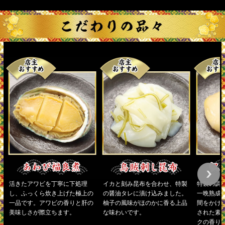
活きたアワビを丁寧に下処理
イカと刻み昆布を合わせ、特製
特製の調
し、ふっくら炊き上げた極上の
の醤油タレに漬け込みました。
一晩熟成
一品です。アワビの香りと肝の
柚子の風味がほのかに香る上品
間をかけ
美味しさが際立ちます。
な味わいです。
された素
クの香り