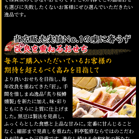
ち選びに失敗したくないお客様にぜひ選んでいただきたい
逸品です。
より良いおせちを目指し、毎
年改良を重ねてきた「匠」。手
間を惜しまぬ逸品「炙り桜鱒
燻製」を新たに加え、味・彩り
ともにさらに上質に仕上げま
した。黒豆は製法を見直し、
ふっくらとした食感と上品な甘みに。定番に甘んじること
なく、細部まで見直しを重ねた、料亭監修ならではのこだわ
りが詰まった三段重です。進化し続ける令和8年の新たな