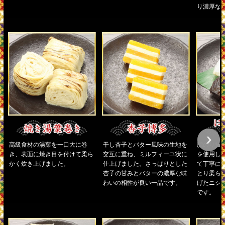
り濃厚な
高級食材の湯葉を一口大に巻
干し杏子とバター風味の生地を
脂のり抜
き、表面に焼き目を付けて柔ら
交互に重ね、ミルフィーユ状に
を使用し
かく炊き上げました。
仕上げました。さっぱりとした
て丁寧に
杏子の甘みとバターの濃厚な味
とり柔ら
わいの相性が良い一品です。
げたニシ
です。