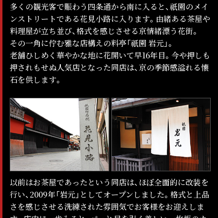
多くの観光客で賑わう四条通から南に入ると、祇園のメイ
ンストリートである花見小路に入ります。由緒ある茶屋や
料理屋が立ち並び、格式を感じさせる京情緒漂う花街。
その一角に佇む雅な店構えの料亭「祇園 岩元」。
老舗ひしめく華やかな地に花開いて早16年目。今や押しも
押されもせぬ人気店となった同店は、京の季節感溢れる懐
石を供します。
以前はお茶屋であったという同店は、ほぼ全面的に改装を
行い、2009年「岩元」としてオープンしました。格式と上品
さを感じさせる洗練された雰囲気でお客様をお迎えしま