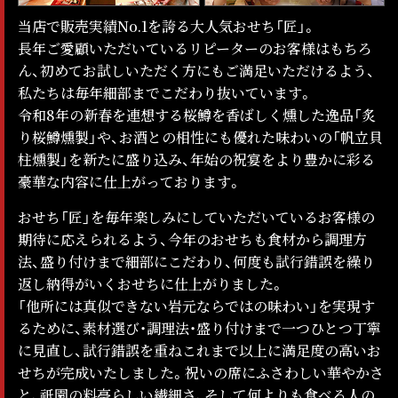
当店で販売実績No.1を誇る大人気おせち「匠」。
長年ご愛顧いただいているリピーターのお客様はもちろ
ん、初めてお試しいただく方にもご満足いただけるよう、
私たちは毎年細部までこだわり抜いています。
令和8年の新春を連想する桜鱒を香ばしく燻した逸品「炙
り桜鱒燻製」や、お酒との相性にも優れた味わいの「帆立貝
柱燻製」を新たに盛り込み、年始の祝宴をより豊かに彩る
豪華な内容に仕上がっております。
おせち「匠」を毎年楽しみにしていただいているお客様の
期待に応えられるよう、今年のおせちも食材から調理方
法、盛り付けまで細部にこだわり、何度も試行錯誤を繰り
返し納得がいくおせちに仕上がりました。
「他所には真似できない岩元ならではの味わい」を実現す
るために、素材選び・調理法・盛り付けまで一つひとつ丁寧
に見直し、試行錯誤を重ねこれまで以上に満足度の高いお
せちが完成いたしました。祝いの席にふさわしい華やかさ
と、祇園の料亭らしい繊細さ、そして何よりも食べる人の