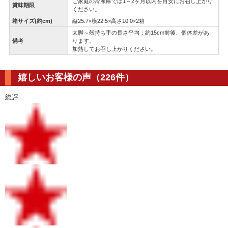
ご家庭の冷凍庫では1～2ヶ月以内を目安にお召し上がり
賞味期限
ください。
箱サイズ(約cm)
縦25.7×横22.5×高さ10.0×2箱
太脚～殻持ち手の長さ平均：約15cm前後、個体差があ
備考
ります。
加熱してお召し上がりください。
嬉しいお客様の声（226件）
総評: