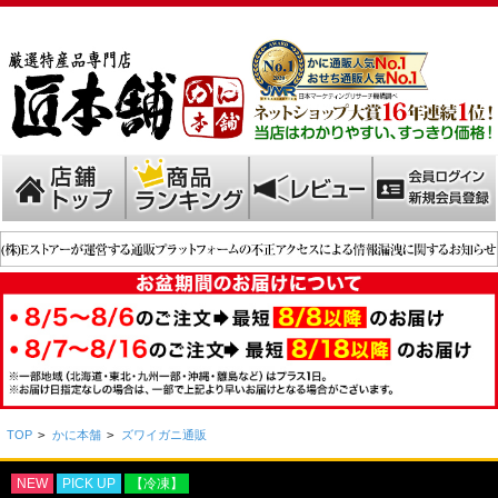
TOP
>
かに本舗
>
ズワイガニ通販
NEW
PICK UP
【冷凍】