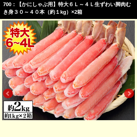
700：【かにしゃぶ用】特大６Ｌ～４Ｌ生ずわい脚肉む
き身３０～４０本（約１kg）×2箱