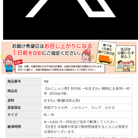
商品番号
700
【かにしゃぶ用】特大6L～4L生ずわい脚肉むき身30～40
商品名
本（約1kg×2箱
原料
生ずわい蟹(酸化防止剤)
原産国名
米国アラスカ沖、ノルウェー、ロシア、カナダ
サイズ
6L～4L
5～10分ほど流水で解凍してください。
食べる直前に
解凍時間
【注意】冷蔵庫や常温で数時間放置するとカニが黒変す
る場合がございます。