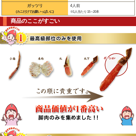
ガッツリ
4人前
(カニだけでお腹いっぱいに)
※1人当たり 15～20本
商品のここがすごい