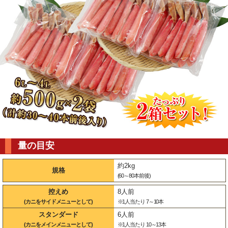
量の目安
約2kg
規格
(60～80本前後)
控えめ
8人前
(カニをサイドメニューとして)
※1人当たり 7～10本
スタンダード
6人前
(カニをメインメニューとして)
※1人当たり 10～13本