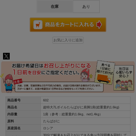
在庫
あり
商品番号
602
商品名
超特大7Lボイルたらばがに肩脚1肩(総重量約1.6kg)
内容量
1肩（参考：総重量約1.6kg、net1.4kg）
原料
たらばがに
原産国名
ロシア
30分で解凍＆お召上がりできる食べ方説明書を同封して