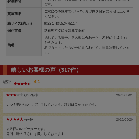
解凍時間
ます。
ご家庭の冷凍庫では1～2ヶ月以内を目安にお召し上がり
賞味期限
ください。
箱サイズ(約cm)
縦22.1×横55.3×高11.4
保存方法
到着後すぐに冷凍庫で保存
折れている場合、肩の形に合わせた「差脚(さしあし)」
を含みます。
備考
肩でカットしたものを組み合わせて、重量調整していま
す。
嬉しいお客様の声（317件）
総評:
4.4
ぽっち様
2026/05/01
いつも贈り物として利用しています。評判は良かったです。
opa様
2026/03/20
複数回のレピーターです。
毎回、味の良さには満足しております。