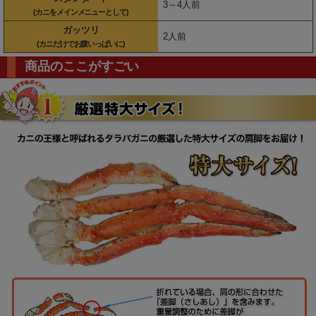
3～4人前
(カニをメインメニューとして)
ガッツリ
2人前
(カニだけでお腹いっぱいに)
商品のここがすごい