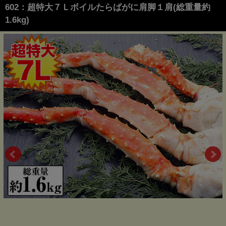
602：超特大７Ｌボイルたらばがに肩脚１肩(総重量約
1.6kg)