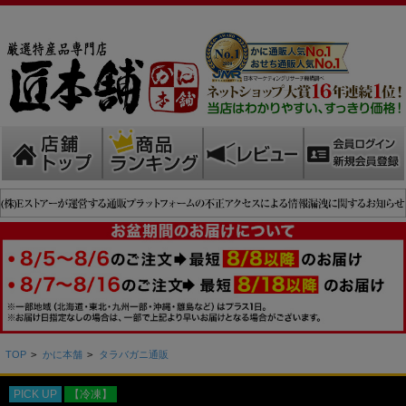
TOP
>
かに本舗
>
タラバガニ通販
PICK UP
【冷凍】