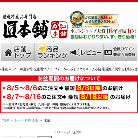
TOP
>
おせち料理通販
>
水簾
1 / 1ページ
（全2件）