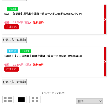
【冷凍】
592：【5等級】黒毛和牛霜降り肩ロース約1kg(約500ｇ×2パック)
価格： 13,800円(税込)
送料無料
在庫切れ
PICK UP
【冷凍】
178w：【２～３等級】国産牛霜降り肩ロース 約2kg（約500g×4）
価格： 11,800円(税込)
送料無料
在庫切れ
1 / 1ページ
（全11件）