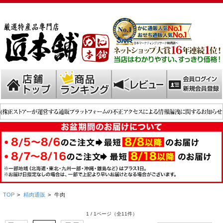
TOP
>
精肉通販
>
牛肉
1 / 1ページ
（全11件）