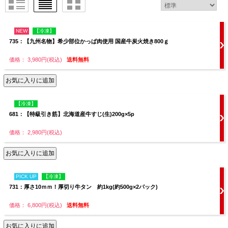
NEW
【冷凍】
735：【九州名物】希少部位かっぱ肉使用 国産牛炭火焼き800ｇ
価格： 3,980円(税込)
送料無料
【冷凍】
681：【特級引き筋】北海道産牛すじ(生)200g×5p
価格： 2,980円(税込)
PICK UP
【冷凍】
731：厚さ10ｍｍ！厚切り牛タン 約1kg(約500g×2パック)
価格： 6,800円(税込)
送料無料