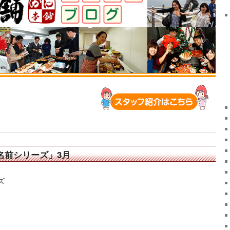
名前シリーズ」3月
ズ
。