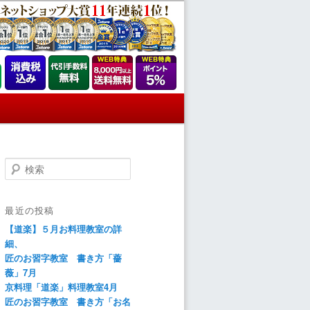
検
索
最近の投稿
【道楽】５月お料理教室の詳
細、
匠のお習字教室 書き方「薔
薇」7月
京料理「道楽」料理教室4月
匠のお習字教室 書き方「お名