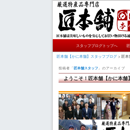
メ
サ
匠本舗のスタッフブログです
イ
ブ
ン
コ
匠本舗【かに
コ
ン
ン
テ
テ
ン
メ
ン
ツ
スタッフブログトップへ
メ
サ
イ
ツ
へ
ン
匠本舗【かに本舗】スタッフブログ
>
匠本
へ
移
イ
ブ
メ
移
動
投稿者「
匠本舗スタッフ
」のアーカイブ
ニ
動
ン
コ
ュ
ようこそ！匠本舗【かに本舗
ー
コ
ン
ン
テ
テ
ン