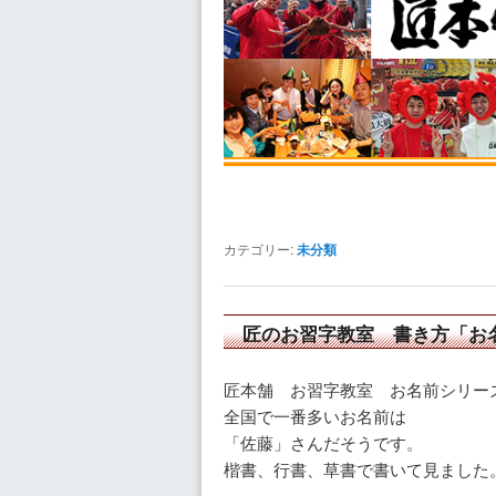
ン
ツ
ツ
へ
へ
移
移
動
動
カテゴリー:
未分類
匠のお習字教室 書き方「お
匠本舗 お習字教室 お名前シリー
全国で一番多いお名前は
「佐藤」さんだそうです。
楷書、行書、草書で書いて見ました