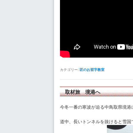
カテゴリー:
匠のお習字教室
取材旅 境港へ
今冬一番の寒波が迫る中鳥取県境港
道中、長いトンネルを抜けると雪国