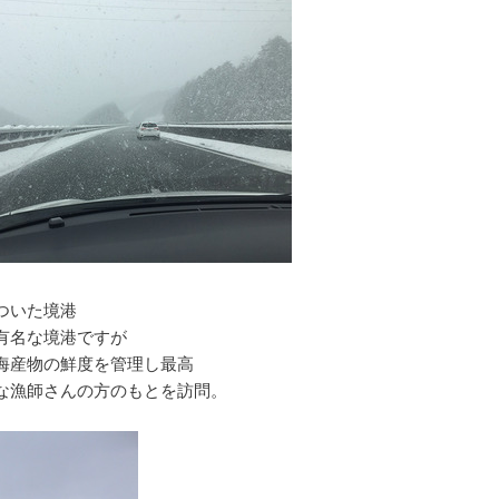
ついた境港
有名な境港ですが
海産物の鮮度を管理し最高
な漁師さんの方のもとを訪問。