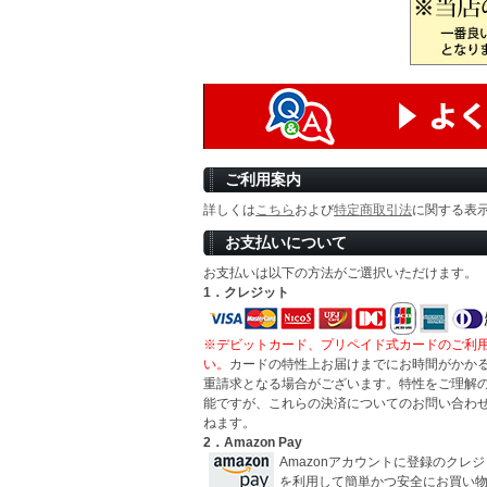
ご利用案内
詳しくは
こちら
および
特定商取引法
に関する表
お支払いについて
お支払いは以下の方法がご選択いただけます。
1．クレジット
※デビットカード、プリペイド式カードのご利
い。
カードの特性上お届けまでにお時間がかか
重請求となる場合がございます。特性をご理解
能ですが、これらの決済についてのお問い合わ
ねます。
2．Amazon Pay
Amazonアカウントに登録のクレ
を利用して簡単かつ安全にお買い