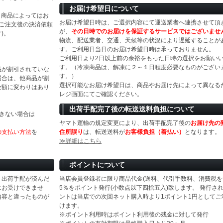
お届け希望日について
等）商品によってはお
お届け希望日時は、ご選択内容にて運送業者へ連携させて頂
(ご注文後の決済依頼
が、
その日時でのお届けを保証するサービスではございませ
)。
物流、配送業者、交通、天候等の状況により遅延することが
す。ご利用日当日のお届け希望日時は承っておりません。
ご利用日より2日以上前の余裕をもった日時の選択をお願い
す。（冷凍商品は、解凍に２～１日程度必要なものがござい
品が割引されていな
す。）
場合は、他商品が割
選択可能なお届け希望日は、商品やお届け先によって異なる
金額に変わりはあり
レジ画面にてご確認ください。
出荷手配完了後の転送送料負担について
きない場合は
ヤマト運輸の規定変更により、出荷手配完了後の
お届け先の
の支払い方法
を
住所誤り
は、転送送料が
お客様負担（着払い）
となります。
≫詳細はこちら
ポイントについて
、出荷手配が済んだ
当店会員登録者に限り商品代金(送料、代引手数料、消費税を
はお受けできませ
5％をポイント発行(小数点以下四捨五入)致します。 発行さ
内容と違ったものが
ントは当店での次回ネット購入時より1ポイント1円としてご
けます。
※ポイント利用時はポイント利用後の残金に対して発行