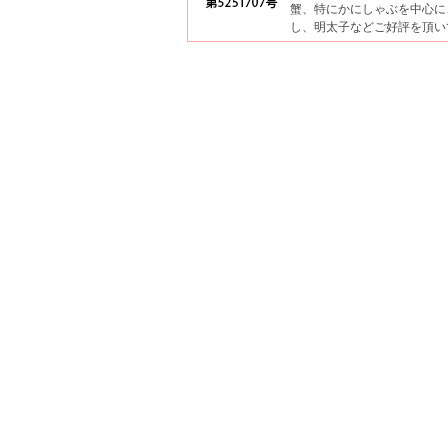
蟹、特にかにしゃぶを中心に
し、明太子などご好評を頂い