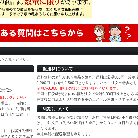
示をご覧ください。
配送料について
送料無料の表記がある商品を除き、送料は常温800円、冷凍
1,200円、おせち1,500円となります。ネット注文の特典とし
金額が8,000円以上の場合は送料無料となります。
※同一日(24時間以内)の複数注文で合計8,000円以上となる
用はお控えくださ
注文後に当店より送料無料変更の上メール連絡させて頂きま
る場合、一時的に二
納期について
の上でのご利用は可
せは当店では致しか
お届け希望日指定がない場合や、お届け希望日指定不可商品
は、ご注文日（先払い決済は入金日）から３～１０日前後で
となります。
ジット・お届け先情報
年末年始の配送希望も承ります。
物ができるシステムで