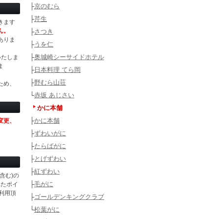
├
京のむら
├
芹生
きます
ん。
├
さつき
ありま
├
うを仁
├
奥城崎シーサイドホテル
いたしま
ま
├
日本料理 てら岡
├
野むら山荘
ため、
└
赤坂 あじさい
かに本舗
├
かに本舗
変更、
├
ずわいがに
├
たらばがに
├
とげずわい
├
紅ずわい
含む)の
├
毛がに
れたポイ
利用頂
├
ゴールデンキングクラブ
└
松葉がに