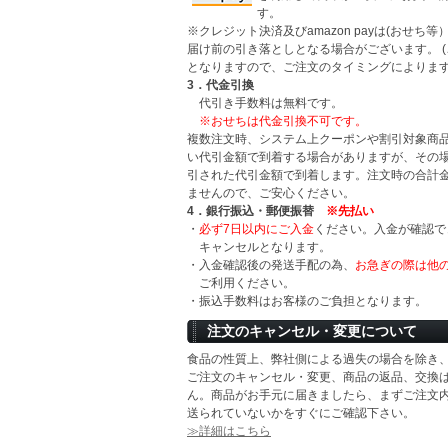
す。
※クレジット決済及びamazon payは(おせち
届け前の引き落としとなる場合がございます。 
となりますので、ご注文のタイミングによります
3．代金引換
代引き手数料は無料です。
※おせちは代金引換不可です。
複数注文時、システム上クーポンや割引対象商
い代引金額で到着する場合がありますが、その
引された代引金額で到着します。注文時の合計
ませんので、ご安心ください。
4．銀行振込・郵便振替
※先払い
・
必ず7日以内にご入金
ください。入金が確認で
キャンセルとなります。
・入金確認後の発送手配の為、
お急ぎの際は他
ご利用ください。
・振込手数料はお客様のご負担となります。
注文のキャンセル・変更について
食品の性質上、弊社側による過失の場合を除き
ご注文のキャンセル・変更、商品の返品、交換
ん。商品がお手元に届きましたら、まずご注文
送られていないかをすぐにご確認下さい。
≫詳細はこちら