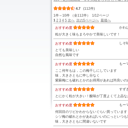
4.7
(112件)
1件～10件 （全112件） 1/12ページ
1
2
3
4
5
次へ
次の5ページへ
最後へ
かわ
おすすめ度
粒が大きく味もまろやかで美味しいです！
しそ
おすすめ度
とても美味しい
自然な風味です
もー
おすすめ度
ここ何年もは，この梅干しにしています
味，大きさともに申し分なく
紫蘇梅にも破れとかのお得用があれば尚良いの
すず
おすすめ度
とにかく粒が大きい！酸味が丁度よくて上品な
もー
おすすめ度
何回目のリピかわからないぐらい買っています
シソ梅の破れとかがあればいいのにっといつも
味，大きさともに間違いないです