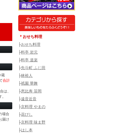
おせち料理
├
おせち料理
├
料亭 岩元
├
料亭 道楽
├
先斗町 ふじ田
冷蔵
├
林裕人
て
合計
├
祇園 華舞
├
恵比寿 笹岡
場合は、
す。
├
遠音近音
├
京料理 やまの
の場合
├
花びし
お届け
├
京料理 味ま野
├
はし本