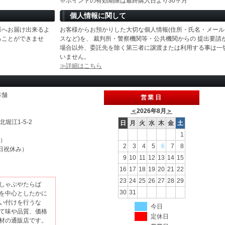
※ポイントの有効期限は最終購入日より30ヶ月
個人情報に関して
様へお届け出来るよ
お客様からお預かりした大切な個人情報(住所・氏名・メール
ることができませ
スなど)を、 裁判所・警察機関等・公共機関からの 提出要請
場合以外、委託先を除く第三者に譲渡または利用する事は一
いません。
≫詳細はこちら
本舗
営業日
＜
2026年8月
＞
北堀江1-5-2
日
月
火
水
木
金
土
1
休）
2
3
4
5
6
7
8
（土日祝休み）
9
10
11
12
13
14
15
16
17
18
19
20
21
22
23
24
25
26
27
28
29
しゃぶやたらば
30
31
を中心としたかに
い付けを行うな
今日
て味や品質、価格
定休日
材の通販店です。