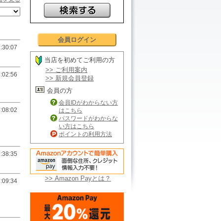
会員ログイン
:30:07
当店を初めてご利用の方
>> ご利用案内
:02:56
>> 新規会員登録
会員の方
会員IDがわからない方
:08:02
はこちら
パスワードがわからな
い方はこちら
ポイントの利用方法
:38:35
>> Amazon Payとは？
:09:34