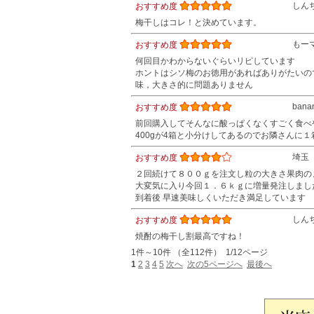
しん
おすすめ度
梅干しはコレ！と決めています。
もー
おすすめ度
何回目かわからないぐらいリピしています
ホントはシソ梅のお徳用があればありがたいの
味，大きさ的に問題ありません
bana
おすすめ度
前回購入してそんなに酸っぱくなくすごく食べや
400gが4箱と小分けしてあるのでお隣さん
埼玉
おすすめ度
２回続けて８００ｇを注文し粒の大きさ果肉の
大変気に入り今回１．６ｋｇに増量発注しまし
到着後 早速美味しくいただき満足しています
しん
おすすめ度
焼酎の梅干し割最高ですね！
1件～10件 （全112件） 1/12ページ
1
2
3
4
5
次へ
次の5ページへ
最後へ