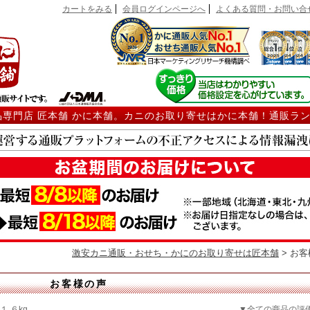
カートをみる
会員ログインページへ
よくある質問・お問い合
品専門店 匠本舗 かに本舗。カニのお取り寄せはかに本舗！通販ラ
激安カニ通販・おせち・かにのお取り寄せは匠本舗
> お
お客様の声
.６kg
▼全ての商品の評