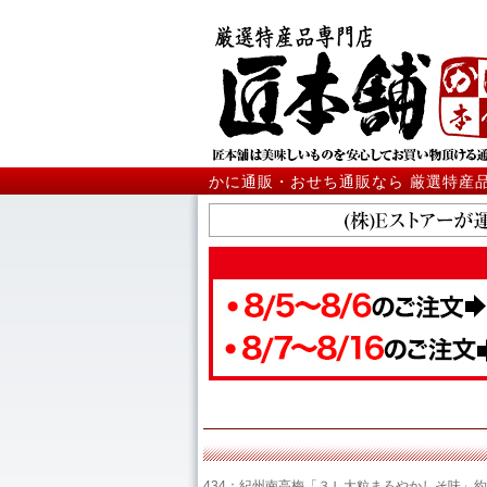
かに通販・おせち通販なら 厳選特産
434：紀州南高梅「３Ｌ大粒まろやかしそ味」約１