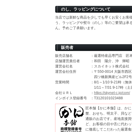
のし、ラッピングについて
当店では新鮮な商品を少しでも早くお安くお客
う、ラッピングや熨斗（のし）等のご要望は承
ん。予めご了承願います。
販売者
販売店舗名
：厳選特産品専門店 匠
店舗運営責任者
：和田 陽介、沖 輝昭
運営会社名
：スカイネット株式会社
運営会社住所
：〒550-0014 大阪市西区
四ツ橋新興産ビル2F2号
営業時間
：8/1～1/10 9-21時（無
1/11～7/31 9-17時
会社ＵＲＬ
：
https://skynet-c.jp/com/
インボイス登録番号
：T3120101023488
匠本舗【かに本舗】は、かに
蟹、おせち、明太子、貝など
通販のお店です。産地直接買
ど、お客様の目や舌に代わっ
に徹底してこだわった厳選食