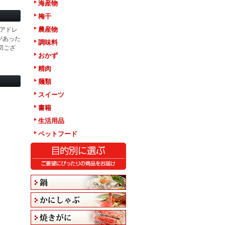
海産物
梅干
農産物
アドレ
があった
調味料
切ござ
おかず
精肉
麺類
スイーツ
書籍
生活用品
ペットフード