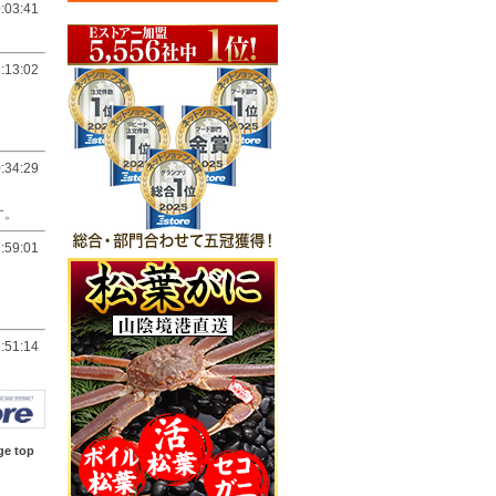
:03:41
:13:02
:34:29
す。
:59:01
:51:14
ge top