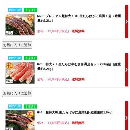
PICK UP
【冷凍】
663：プレミアム超特大１０L生たらばがに肩脚１肩（総重
量約2.2kg）
価格： 19,800円(税込)
送料無料
PICK UP
【冷凍】
678：特大７Ｌ生たらば半むき身満足セット2.8kg超（総重
量約3.2kg）
価格： 20,800円(税込)
送料無料
PICK UP
【冷凍】
644：超特大8L生たらばがに肩脚1肩(総重量約1.8kg)
価格： 14,800円(税込)
送料無料