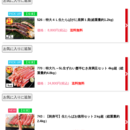
PICK UP
【冷凍】
526：特大４Ｌ生たらばがに肩脚１肩(総重量約1.2kg)
価格： 8,800円(税込)
送料無料
PICK UP
【冷凍】
770：特大7L～5L生ずわい蟹半むき身満足セット 4kg超（総
重量約4.8kg）
価格： 24,800円(税込)
送料無料
NEW
【冷凍】
743：【刺身可】生たらばお徳用セット２kg超（総重量約
2.4kg）