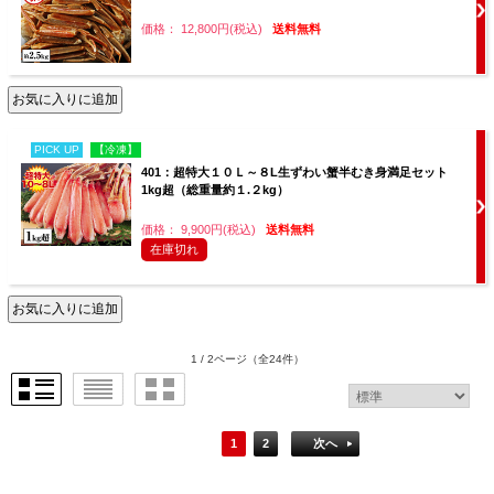
価格： 12,800円(税込)
送料無料
PICK UP
【冷凍】
401：超特大１０Ｌ～８L生ずわい蟹半むき身満足セット
1kg超（総重量約１.２kg）
価格： 9,900円(税込)
送料無料
在庫切れ
1 / 2ページ
（全24件）
1
2
次へ