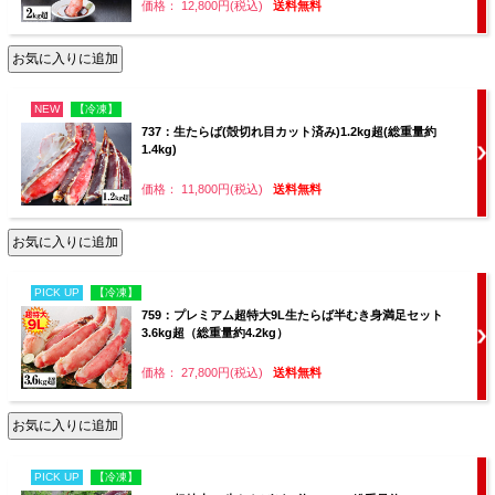
価格： 12,800円(税込)
送料無料
NEW
【冷凍】
737：生たらば(殻切れ目カット済み)1.2kg超(総重量約
1.4kg)
価格： 11,800円(税込)
送料無料
PICK UP
【冷凍】
759：プレミアム超特大9L生たらば半むき身満足セット
3.6kg超（総重量約4.2kg）
価格： 27,800円(税込)
送料無料
PICK UP
【冷凍】