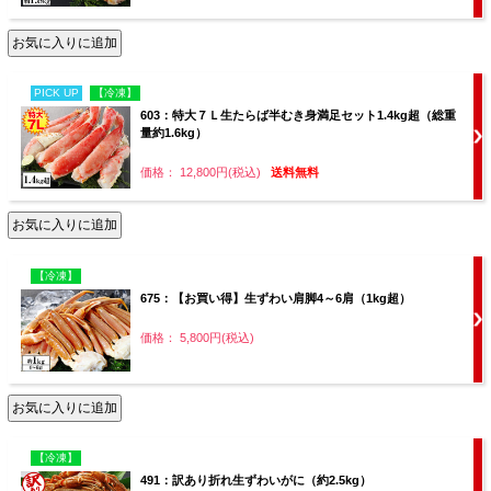
PICK UP
【冷凍】
603：特大７Ｌ生たらば半むき身満足セット1.4kg超（総重
量約1.6kg）
価格： 12,800円(税込)
送料無料
【冷凍】
675：【お買い得】生ずわい肩脚4～6肩（1kg超）
価格： 5,800円(税込)
【冷凍】
491：訳あり折れ生ずわいがに（約2.5kg）