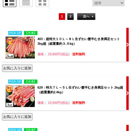
1
2
次へ
PICK UP
【冷凍】
403：超特大１０Ｌ～８Ｌ生ずわい蟹半むき身満足セット
3kg超（総重量約３.６kg）
価格： 19,800円(税込)
送料無料
PICK UP
【冷凍】
629：特大７Ｌ～５Ｌ生ずわい蟹半むき身満足セット 2kg超
（総重量約2.4kg）
価格： 15,800円(税込)
送料無料
PICK UP
【冷凍】