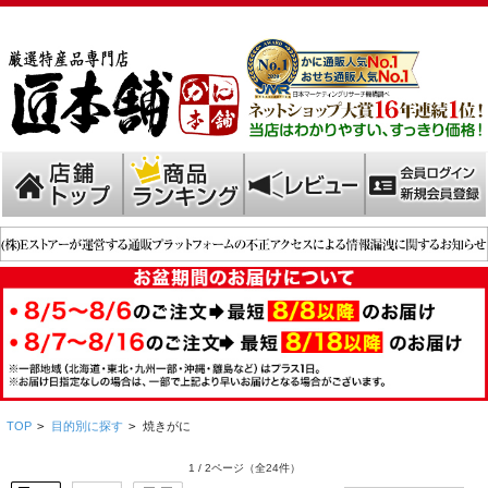
TOP
>
目的別に探す
>
焼きがに
1 / 2ページ
（全24件）