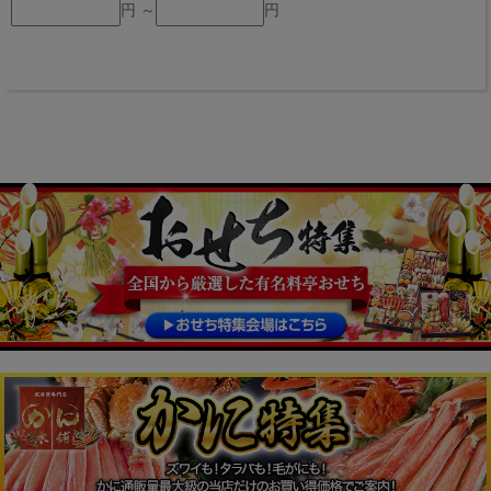
円 ～
円