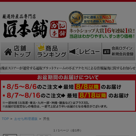
TOP
>
おせち料理通販
>
芹生
1 / 1ページ
（全1件）