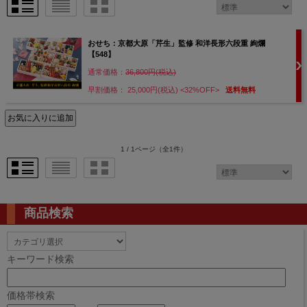
おせち：京都大原「芹生」監修 和洋長形六段重 絢爛
【548】
通常価格：
36,800円(税込)
早割価格： 25,000円(税込)
<32%OFF>
送料無料
1 / 1ページ
（全1件）
商品検索
キーワード検索
価格帯検索