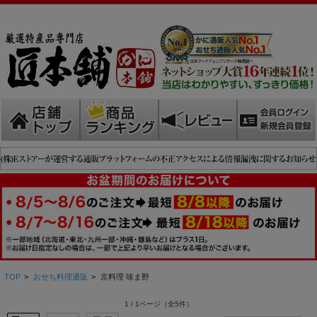
TOP
>
おせち料理通販
>
京料理 味ま野
1 / 1ページ
（全5件）