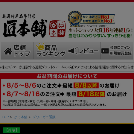
TOP
>
かに本舗
>
ズワイガニ通販
【冷蔵】