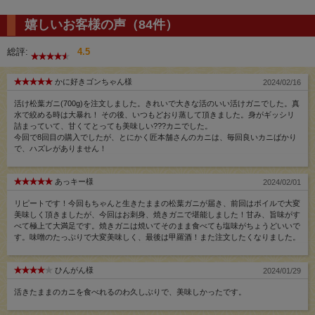
嬉しいお客様の声（84件）
総評:
4.5
かに好きゴンちゃん様
2024/02/16
活け松葉ガニ(700g)を注文しました。きれいで大きな活のいい活けガニでした。真
水で絞める時は大暴れ！ その後、いつもどおり蒸して頂きました。身がギッシリ
詰まっていて、甘くてとっても美味しい???カニでした。
今回で8回目の購入でしたが、とにかく匠本舗さんのカニは、毎回良いカニばかり
で、ハズレがありません！
あっキー様
2024/02/01
リピートです！今回もちゃんと生きたままの松葉ガニが届き、前回はボイルで大変
美味しく頂きましたが、今回はお刺身、焼きガニで堪能しました！甘み、旨味がす
べて極上て大満足です。焼きガニは焼いてそのまま食べても塩味がちょうどいいで
す。味噌のたっぷりで大変美味しく、最後は甲羅酒！また注文したくなりました。
ひんがん様
2024/01/29
活きたままのカニを食べれるのわ久しぶりで、美味しかったです。