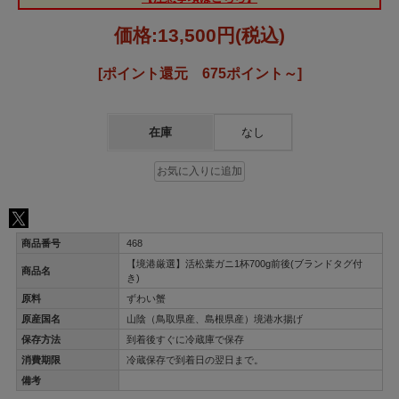
価格:
13,500円
(税込)
[ポイント還元 675ポイント～]
在庫
なし
商品番号
468
【境港厳選】活松葉ガニ1杯700g前後(ブランドタグ付
商品名
き)
原料
ずわい蟹
原産国名
山陰（鳥取県産、島根県産）境港水揚げ
保存方法
到着後すぐに冷蔵庫で保存
消費期限
冷蔵保存で到着日の翌日まで。
備考