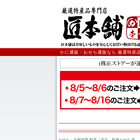
かに通販・おせち通販なら 厳選特産
おせち：京都祇園 料亭「岩元」監修おせち 匠