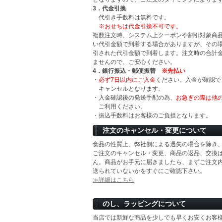
3．代金引換
代引き手数料は無料です。
※おせちは代金引換不可です。
複数注文時、システム上クーポンや割引対象商
い代引金額で到着する場合がありますが、その
引された代引金額で到着します。注文時の合計
ませんので、ご安心ください。
4．銀行振込・郵便振替
※先払い
・
必ず7日以内にご入金
ください。入金が確認で
キャンセルとなります。
・入金確認後の発送手配の為、
お急ぎの際は他
ご利用ください。
・振込手数料はお客様のご負担となります。
注文のキャンセル・変更について
食品の性質上、弊社側による過失の場合を除き
ご注文のキャンセル・変更、商品の返品、交換
ん。商品がお手元に届きましたら、まずご注文
送られていないかをすぐにご確認下さい。
≫詳細はこちら
のし、ラッピングについて
当店では新鮮な商品を少しでも早くお安くお客