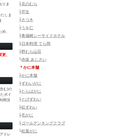
├
京のむら
ありま
├
芹生
いたしま
├
さつき
ま
├
うを仁
ため、
├
奥城崎シーサイドホテル
├
日本料理 てら岡
├
野むら山荘
変更、
└
赤坂 あじさい
かに本舗
├
かに本舗
├
ずわいがに
含む)の
├
たらばがに
れたポイ
├
とげずわい
利用頂
├
紅ずわい
├
毛がに
├
ゴールデンキングクラブ
└
松葉がに
アドレ