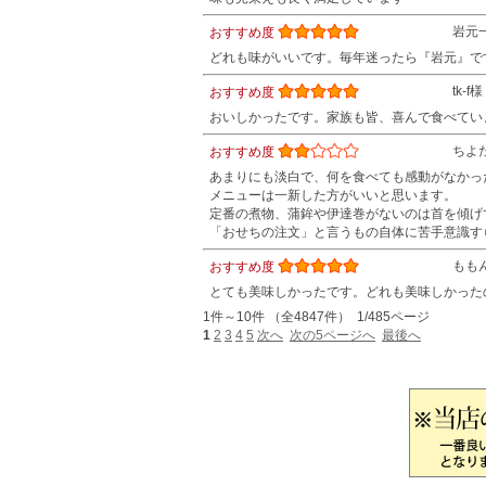
岩元
おすすめ度
どれも味がいいです。毎年迷ったら『岩元』で
tk-f様
おすすめ度
おいしかったです。家族も皆、喜んで食べてい
ちよ
おすすめ度
あまりにも淡白で、何を食べても感動がなかっ
メニューは一新した方がいいと思います。
定番の煮物、蒲鉾や伊達巻がないのは首を傾げ
「おせちの注文」と言うもの自体に苦手意識す
もも
おすすめ度
とても美味しかったです。どれも美味しかった
1件～10件 （全4847件） 1/485ページ
1
2
3
4
5
次へ
次の5ページへ
最後へ