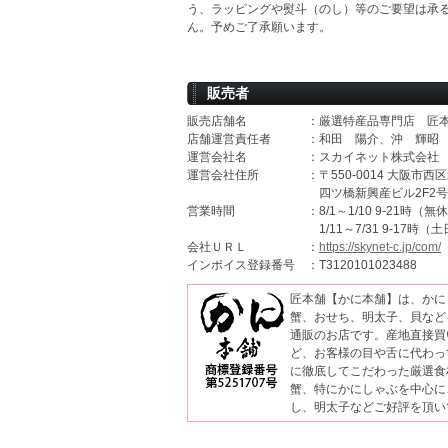
う、ラッピングや熨斗（のし）等のご要望は承
ん。予めご了承願います。
販売者
販売店舗名
：厳選特産品専門店 匠
店舗運営責任者
：和田 陽介、沖 輝昭
運営会社名
：スカイネット株式会社
運営会社住所
：〒550-0014 大阪市西区
四ツ橋新興産ビル2F2号
営業時間
：8/1～1/10 9-21時（無
1/11～7/31 9-17時
会社ＵＲＬ
：
https://skynet-c.jp/com/
インボイス登録番号
：T3120101023488
匠本舗【かに本舗】は、かに
蟹、おせち、明太子、貝など
通販のお店です。産地直接買
ど、お客様の目や舌に代わっ
に徹底してこだわった厳選食
蟹、特にかにしゃぶを中心に
し、明太子などご好評を頂い