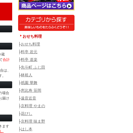
おせち料理
├
おせち料理
├
料亭 岩元
冷蔵
├
料亭 道楽
て
合計
├
先斗町 ふじ田
場合は、
├
林裕人
す。
├
祇園 華舞
├
恵比寿 笹岡
の場合
├
遠音近音
お届け
├
京料理 やまの
├
花びし
├
京料理 味ま野
きます
├
はし本
ん。