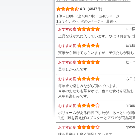
4.3
(4847件)
1件～10件 （全4847件） 1/485ページ
1
2
3
4
5
次へ
次の5ページへ
最後へ
ken
おすすめ度
上品な味が気に入っています。やはりおせちは
aya
おすすめ度
実家から届けてもらいますが、子供たちが待ち
ヒヨ
おすすめ度
美味しかったです
もこ
おすすめ度
毎年皆で楽しみながら頂いています。
今年のおせちも華やかで、色々な食材を堪能し
来年も楽しみです。
hira
おすすめ度
ボリュームがある内容でしたが、あっという間
1点、難を言えばロブスターとアワビが商品写
goto
おすすめ度
味も見栄えも良く満足しています