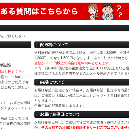
示をご覧ください。
配送料について
送料無料の表記がある商品を除き、送料は常温800円、冷凍
1,200円、おせち1,500円となります。ネット注文の特典とし
金額が8,000円以上の場合は送料無料となります。
※同一日(24時間以内)の複数注文で合計8,000円以上となる
用はお控えくださ
注文後に当店より送料無料変更の上メール連絡させて頂きま
る場合、一時的に二
納期について
の上でのご利用は可
せは当店では致しか
お届け希望日指定がない場合や、お届け希望日指定不可商品
は、ご注文日（先払い決済は入金日）から３～１０日前後で
となります。
ジット・お届け先情報
年末年始の配送希望も承ります。
物ができるシステムで
お届け希望日について
等）商品によってはお
お届け希望日時は、ご選択内容にて運送業者へ連携させて頂
(ご注文後の決済依頼
が、
その日時でのお届けを保証するサービスではございませ
)。