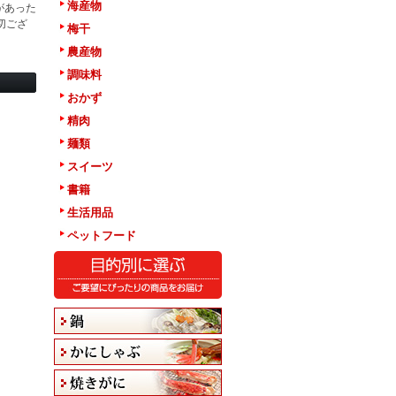
海産物
があった
切ござ
梅干
農産物
調味料
おかず
精肉
麺類
スイーツ
書籍
生活用品
ペットフード