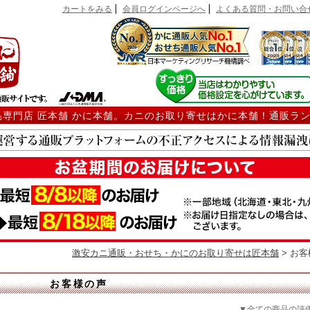
カートをみる
会員ログインページへ
よくある質問・お問い合
品専門店 匠本舗 かに本舗。カニのお取り寄せはかに本舗！通販ラ
激安カニ通販・おせち・かにのお取り寄せは匠本舗
> お
お客様の声
▼全ての商品の評