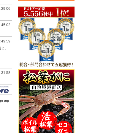
:29:06
:45:02
:49:59
感じ。
:31:58
ge top