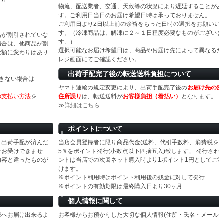
物流、配送業者、交通、天候等の状況により遅延することが
す。ご利用日当日のお届け希望日時は承っておりません。
ご利用日より2日以上前の余裕をもった日時の選択をお願い
す。（冷凍商品は、解凍に２～１日程度必要なものがござい
品が割引されていな
す。）
場合は、他商品が割
選択可能なお届け希望日は、商品やお届け先によって異なる
金額に変わりはあり
レジ画面にてご確認ください。
出荷手配完了後の転送送料負担について
きない場合は
ヤマト運輸の規定変更により、出荷手配完了後の
お届け先の
の支払い方法
を
住所誤り
は、転送送料が
お客様負担（着払い）
となります。
≫詳細はこちら
ポイントについて
、出荷手配が済んだ
当店会員登録者に限り商品代金(送料、代引手数料、消費税を
はお受けできませ
5％をポイント発行(小数点以下四捨五入)致します。 発行さ
内容と違ったものが
ントは当店での次回ネット購入時より1ポイント1円としてご
けます。
※ポイント利用時はポイント利用後の残金に対して発行
※ポイントの有効期限は最終購入日より30ヶ月
個人情報に関して
様へお届け出来るよ
お客様からお預かりした大切な個人情報(住所・氏名・メール