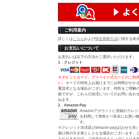
ご利用案内
詳しくは
こちら
および
特定商取引法
に関する表
お支払いについて
お支払いは以下の方法がご選択いただけます。
1．クレジット
※デビットカード、プリペイド式カードのご利
い。
カードの特性上お届けまでにお時間がかか
重請求となる場合がございます。特性をご理解
能ですが、これらの決済についてのお問い合わ
ねます。
2．Amazon Pay
Amazonアカウントに登録のクレ
を利用して簡単かつ安全にお買い
す。
※クレジット決済及びamazon payは(おせち
届け前の引き落としとなる場合がございます。 
となりますので、ご注文のタイミングによります