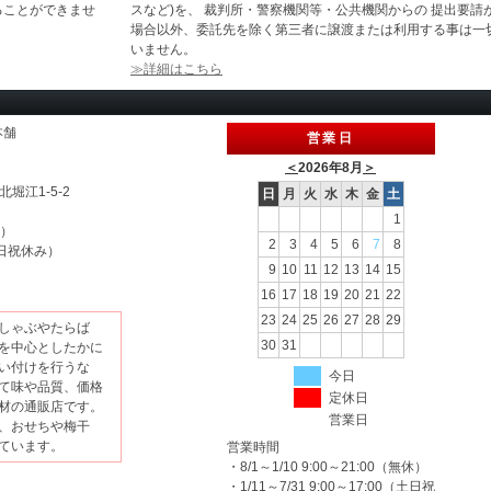
ることができませ
スなど)を、 裁判所・警察機関等・公共機関からの 提出要請
場合以外、委託先を除く第三者に譲渡または利用する事は一
いません。
≫詳細はこちら
本舗
営業日
＜
2026年8月
＞
北堀江1-5-2
日
月
火
水
木
金
土
1
休）
2
3
4
5
6
7
8
（土日祝休み）
9
10
11
12
13
14
15
16
17
18
19
20
21
22
23
24
25
26
27
28
29
しゃぶやたらば
30
31
を中心としたかに
い付けを行うな
今日
て味や品質、価格
定休日
材の通販店です。
営業日
、おせちや梅干
ています。
営業時間
・8/1～1/10 9:00～21:00（無休）
・1/11～7/31 9:00～17:00（土日祝