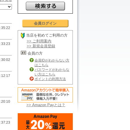
会員ログイン
:35:22
当店を初めてご利用の方
>> ご利用案内
:33:23
>> 新規会員登録
会員の方
:30:02
会員IDがわからない方
はこちら
パスワードがわからな
い方はこちら
:12:17
ポイントの利用方法
:20:10
>> Amazon Payとは？
:37:23