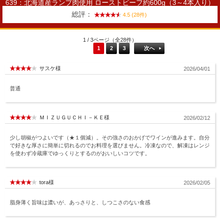
639：北海道産ランプ肉使用 ローストビーフ約600g（3～4本入り）
総評：
4.5 (28件)
1 / 3ページ（全28件）
1
2
3
次へ
サスケ様
2026/04/01
普通
ＭＩＺＵＧＵＣＨＩ－ＫＥ様
2026/02/12
少し胡椒がつよいです（★１個減）。その強さのおかげでワインが進みます。自分
で好きな厚さに簡単に切れるのでお料理を選びません。冷凍なので、解凍はレンジ
を使わず冷蔵庫でゆっくりとするのがおいしいコツです。
tora様
2026/02/05
脂身薄く旨味は濃いが、あっさりと、しつこさのない食感