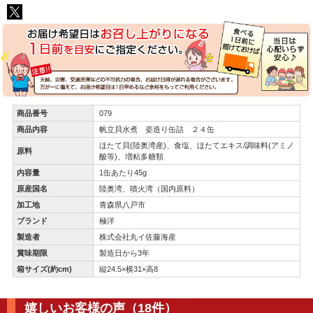
商品番号
079
商品内容
帆立貝水煮 姿造り缶詰 ２４缶
ほたて貝(陸奥湾産)、食塩、ほたてエキス/調味料(アミノ
原料
酸等)、増粘多糖類
内容量
1缶あたり45g
原産国名
陸奥湾、噴火湾（国内原料）
加工地
青森県八戸市
ブランド
極洋
製造者
株式会社丸イ佐藤海産
賞味期限
製造日から3年
箱サイズ(約cm)
縦24.5×横31×高8
嬉しいお客様の声（18件）