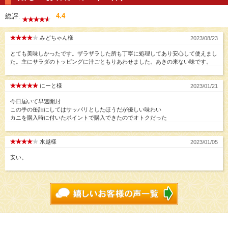
総評:
4.4
みどちゃん様
2023/08/23
とても美味しかったです。ザラザラした所も丁寧に処理してあり安心して使えまし
た。主にサラダのトッピングに汁ごともりあわせました。あきの来ない味です。
にーと様
2023/01/21
今日届いて早速開封
この手の缶詰にしてはサッパリとしたほうだが優しい味わい
カニを購入時に付いたポイントで購入できたのでオトクだった
水越様
2023/01/05
安い。