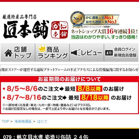
TOP
>
海産物通販
>
ほたて
079：帆立貝水煮 姿造り缶詰 ２４缶