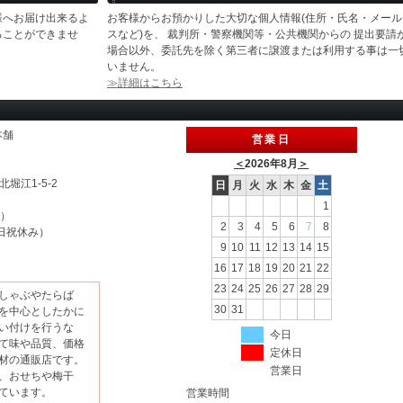
様へお届け出来るよ
お客様からお預かりした大切な個人情報(住所・氏名・メール
ることができませ
スなど)を、 裁判所・警察機関等・公共機関からの 提出要請
場合以外、委託先を除く第三者に譲渡または利用する事は一
いません。
≫詳細はこちら
本舗
営業日
＜
2026年8月
＞
北堀江1-5-2
日
月
火
水
木
金
土
1
休）
2
3
4
5
6
7
8
（土日祝休み）
9
10
11
12
13
14
15
16
17
18
19
20
21
22
23
24
25
26
27
28
29
しゃぶやたらば
30
31
を中心としたかに
い付けを行うな
今日
て味や品質、価格
定休日
材の通販店です。
営業日
、おせちや梅干
ています。
営業時間