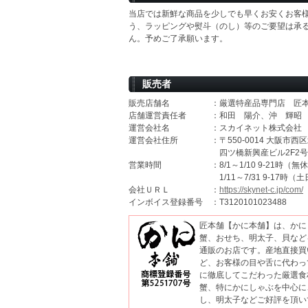
当店では新鮮な商品を少しでも早くお安くお客
う、ラッピングや熨斗（のし）等のご要望は承
ん。予めご了承願います。
販売者
販売店舗名
：厳選特産品専門店 匠
店舗運営責任者
：和田 陽介、沖 輝昭
運営会社名
：スカイネット株式会社
運営会社住所
：〒550-0014 大阪市西区
四ツ橋新興産ビル2F2号
営業時間
：8/1～1/10 9-21時（無
1/11～7/31 9-17時
会社ＵＲＬ
：
https://skynet-c.jp/com/
インボイス登録番号
：T3120101023488
匠本舗【かに本舗】は、かに
蟹、おせち、明太子、貝など
通販のお店です。産地直接買
ど、お客様の目や舌に代わっ
に徹底してこだわった厳選食
蟹、特にかにしゃぶを中心に
し、明太子などご好評を頂い