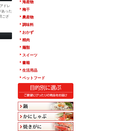
海産物
アドレ
梅干
があった
切ござ
農産物
調味料
おかず
精肉
麺類
スイーツ
書籍
生活用品
ペットフード