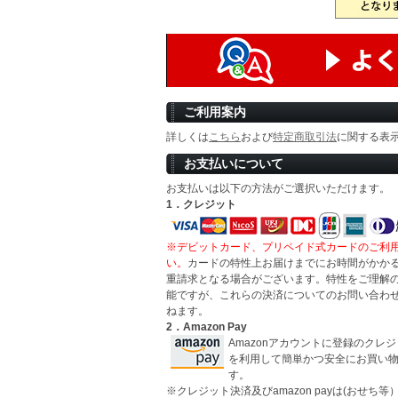
ご利用案内
詳しくは
こちら
および
特定商取引法
に関する表
お支払いについて
お支払いは以下の方法がご選択いただけます。
1．クレジット
※デビットカード、プリペイド式カードのご利
い。
カードの特性上お届けまでにお時間がかか
重請求となる場合がございます。特性をご理解
能ですが、これらの決済についてのお問い合わ
ねます。
2．Amazon Pay
Amazonアカウントに登録のクレ
を利用して簡単かつ安全にお買い
す。
※クレジット決済及びamazon payは(おせち