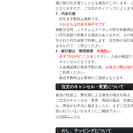
届け前の引き落としとなる場合がございます。 
となりますので、ご注文のタイミングによります
3．代金引換
代引き手数料は無料です。
※おせちは代金引換不可です。
複数注文時、システム上クーポンや割引対象商
い代引金額で到着する場合がありますが、その
引された代引金額で到着します。注文時の合計
ませんので、ご安心ください。
4．銀行振込・郵便振替
※先払い
・
必ず7日以内にご入金
ください。入金が確認で
キャンセルとなります。
・入金確認後の発送手配の為、
お急ぎの際は他
ご利用ください。
・振込手数料はお客様のご負担となります。
注文のキャンセル・変更について
食品の性質上、弊社側による過失の場合を除き
ご注文のキャンセル・変更、商品の返品、交換
ん。商品がお手元に届きましたら、まずご注文
送られていないかをすぐにご確認下さい。
≫詳細はこちら
のし、ラッピングについて