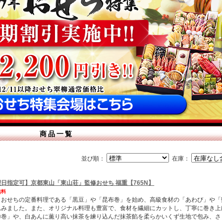
商品一覧
並び順：
在庫：
日指定可】京都東山「東山荘」監修おせち 福重【765N】
無料
、おせちの定番料理である「黒豆」や「昆布巻」を始め、高級食材の「あわび」や「
込みました。また、オリジナル料理も豊富で、食材を繊細にカットし、丁寧に巻き上
禅巻」や、白あんに薫り高い抹茶を練り込んだ抹茶餡を柔らかいくず生地で包み、さ