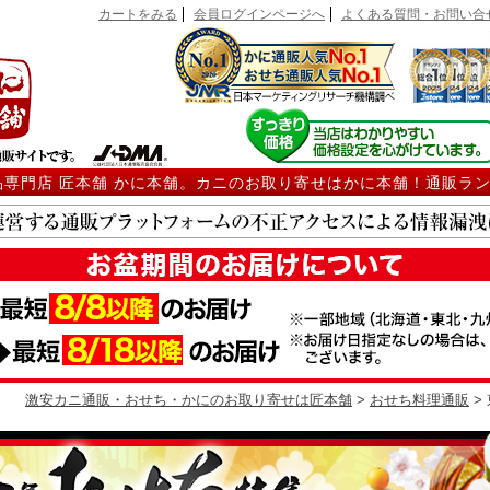
カートをみる
会員ログインページへ
よくある質問・お問い合
品専門店 匠本舗 かに本舗。カニのお取り寄せはかに本舗！通販ラ
激安カニ通販・おせち・かにのお取り寄せは匠本舗
>
おせち料理通販
>