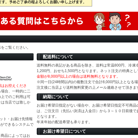
示をご覧ください。
配送料について
送料無料の表記がある商品を除き、送料は常温800円、冷凍
1,200円、おせち1,500円となります。ネット注文の特典とし
金額が8,000円以上の場合は送料無料となります。
※同一日(24時間以内)の複数注文で合計8,000円以上となる
用はお控えくださ
注文後に当店より送料無料変更の上メール連絡させて頂きま
る場合、一時的に二
納期について
の上でのご利用は可
せは当店では致しか
お届け希望日指定がない場合や、お届け希望日指定不可商品
は、ご注文日（先払い決済は入金日）から３～１０日前後で
となります。
ジット・お届け先情報
年末年始の配送希望も承ります。
物ができるシステムで
お届け希望日について
等）商品によってはお