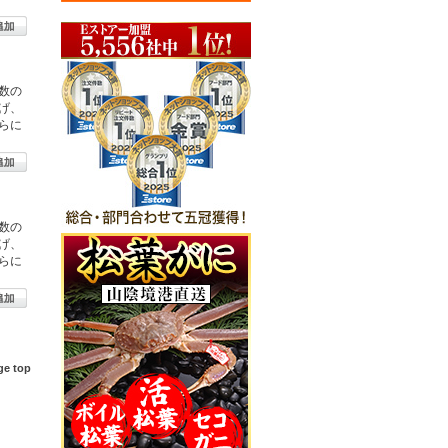
数の
げ、
らに
数の
げ、
らに
ge top