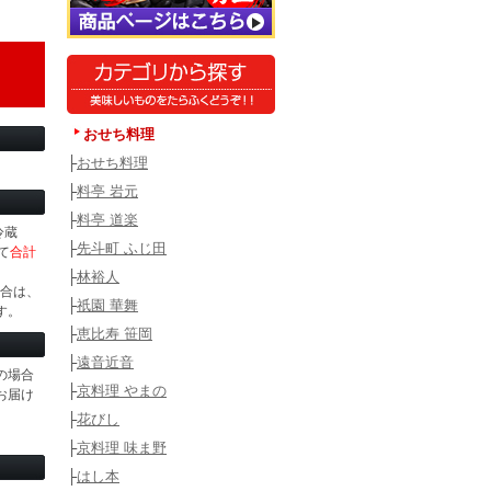
おせち料理
├
おせち料理
├
料亭 岩元
├
料亭 道楽
冷蔵
├
先斗町 ふじ田
て
合計
├
林裕人
場合は、
├
祇園 華舞
す。
├
恵比寿 笹岡
├
遠音近音
の場合
├
京料理 やまの
お届け
├
花びし
├
京料理 味ま野
├
はし本