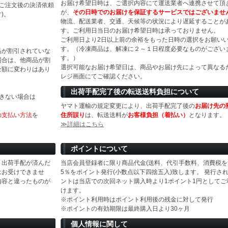
お届け希望日時は、ご選択内容にて運送業者へ連携させて頂
(ご注文後の決済依頼
が、
その日時でのお届けを保証するサービスではございませ
)。
物流、配送業者、交通、天候等の状況により遅延することが
す。ご利用日当日のお届け希望日時は承っておりません。
ご利用日より2日以上前の余裕をもった日時の選択をお願い
す。（冷凍商品は、解凍に２～１日程度必要なものがござい
品が割引されていな
す。）
場合は、他商品が割
選択可能なお届け希望日は、商品やお届け先によって異なる
金額に変わりはあり
レジ画面にてご確認ください。
出荷手配完了後の転送送料負担について
きない場合は
ヤマト運輸の規定変更により、出荷手配完了後の
お届け先の
の支払い方法
を
住所誤り
は、転送送料が
お客様負担（着払い）
となります。
≫詳細はこちら
ポイントについて
、出荷手配が済んだ
当店会員登録者に限り商品代金(送料、代引手数料、消費税を
はお受けできませ
5％をポイント発行(小数点以下四捨五入)致します。 発行さ
内容と違ったものが
ントは当店での次回ネット購入時より1ポイント1円としてご
けます。
※ポイント利用時はポイント利用後の残金に対して発行
※ポイントの有効期限は最終購入日より30ヶ月
個人情報に関して