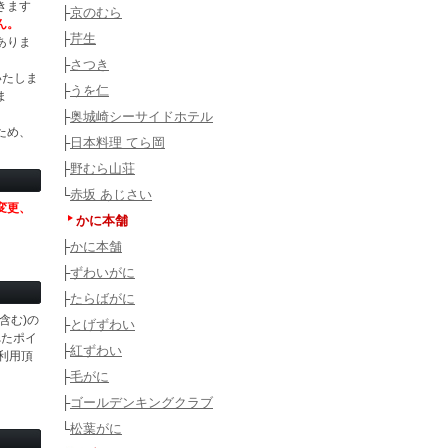
きます
├
京のむら
ん。
├
芹生
ありま
├
さつき
いたしま
├
うを仁
ま
├
奥城崎シーサイドホテル
ため、
├
日本料理 てら岡
├
野むら山荘
└
赤坂 あじさい
変更、
かに本舗
├
かに本舗
├
ずわいがに
├
たらばがに
含む)の
├
とげずわい
れたポイ
├
紅ずわい
利用頂
├
毛がに
├
ゴールデンキングクラブ
└
松葉がに