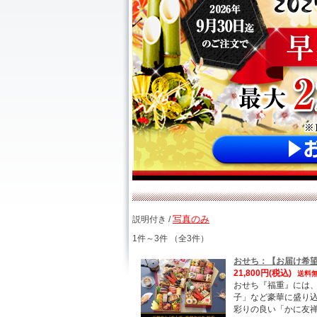
写真のみ
説明付き /
1件～3件 （全3件）
おせち：【お届け希望
21,800円
(税込)
送料
おせち『福重』には
子」など豪華に盛り
彩りの良い「かに友