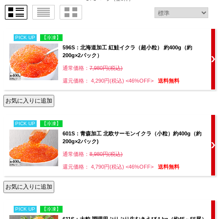
PICK UP
【冷凍】
596S：北海道加工 紅鮭イクラ（超小粒） 約400g（約
200g×2パック）
通常価格：
7,980円(税込)
還元価格： 4,290円(税込)
<46%OFF>
送料無料
PICK UP
【冷凍】
601S：青森加工 北欧サーモンイクラ（小粒）約400g（約
200g×2パック)
通常価格：
8,980円(税込)
還元価格： 4,790円(税込)
<46%OFF>
送料無料
PICK UP
【冷凍】