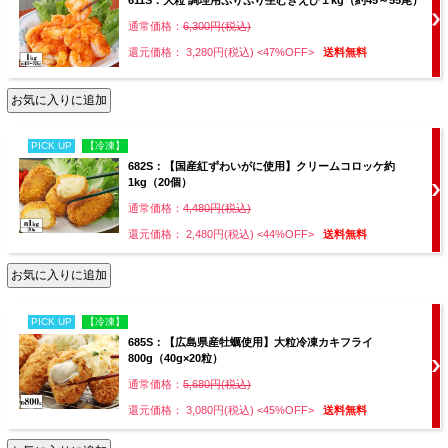
611S：大粒 調理用ぷりぷり生むきえび１kg（約45～55尾）
通常価格：
6,300円(税込)
還元価格： 3,280円(税込)
<47%OFF>
送料無料
PICK UP
【冷凍】
682S：【国産紅ずわいがに使用】クリームコロッケ約
1kg（20個）
通常価格：
4,480円(税込)
還元価格： 2,480円(税込)
<44%OFF>
送料無料
PICK UP
【冷凍】
685S：【広島県産牡蠣使用】大粒冷凍カキフライ
800g（40g×20粒）
通常価格：
5,680円(税込)
還元価格： 3,080円(税込)
<45%OFF>
送料無料