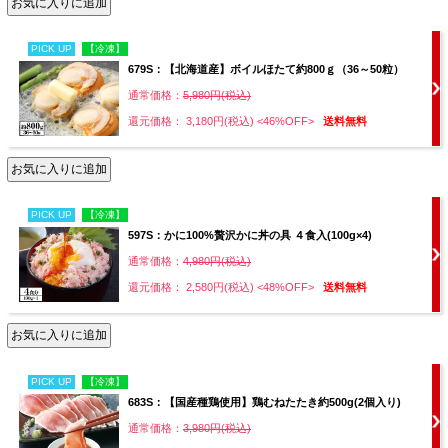
PICK UP
【冷凍】
679S：【北海道産】ボイルほたて約800ｇ（36～50粒）
通常価格：
5,980円(税込)
還元価格： 3,180円(税込)
<46%OFF>
送料無料
PICK UP
【冷凍】
597S：かに100%贅沢かに丼の具 ４食入(100g×4)
通常価格：
4,980円(税込)
還元価格： 2,580円(税込)
<48%OFF>
送料無料
PICK UP
【冷凍】
683S：【国産種鶏使用】鶏むねたたき約500g(2個入り)
通常価格：
3,980円(税込)