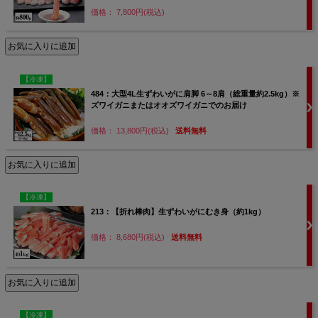
価格： 7,800円(税込)
【冷凍】
484：大型4L生ずわいがに肩脚 6～8肩（総重量約2.5kg）※
ズワイガニまたはオオズワイガニでのお届け
価格： 13,800円(税込)
送料無料
【冷凍】
213：【折れ棒肉】生ずわいがにむき身（約1kg）
価格： 8,680円(税込)
送料無料
【冷凍】