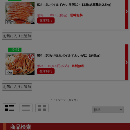
524：2Lボイルずわい肩脚10～13肩(総重量約2.5kg)
価格： 9,800円(税込)
送料無料
在庫切れ
【冷凍】
554：訳あり折れボイルずわいがに（約5kg）
価格： 16,800円(税込)
送料無料
在庫切れ
1 / 1ページ
（全7件）
商品検索