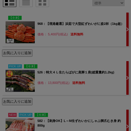
【冷凍】
968：【境港厳選】浜茹で大型紅ずわいがに姿2杯（1kg超）
価格： 5,400円(税込)
送料無料
PICK UP
【冷凍】
526：特大４Ｌ生たらばがに肩脚１肩(総重量約1.2kg)
価格： 13,800円(税込)
送料無料
NEW
PICK UP
【冷凍】
582：【刺身OK】L～M生ずわいかにしゃぶ脚爪むき身 約
800g