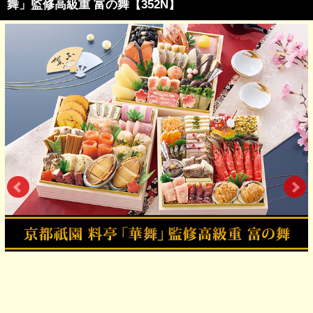
舞」監修高級重 富の舞【352N】