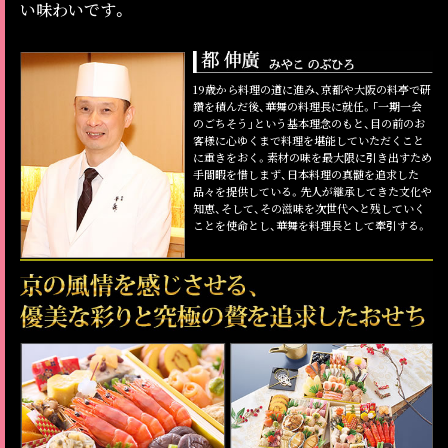
い味わいです。
19歳から料理の道に進み、京都や大阪の料亭で研
鑽を積んだ後、華舞の料理長に就任。「一期一会
のごちそう」という基本理念のもと、目の前のお
客様に心ゆくまで料理を堪能していただくこと
に重きをおく。素材の味を最大限に引き出すため
手間暇を惜しまず、日本料理の真髄を追求した
品々を提供している。先人が継承してきた文化や
知恵、そして、その滋味を次世代へと残していく
ことを使命とし、華舞を料理長として牽引する。