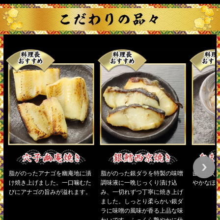
脂がのったアナゴを幽庵地に漬
脂がのった銀ダラを特製の味噌
歯ごたえ
け焼き上げました。一口噛むた
調味液に一晩じっくり漬け込
やかなぽ
びにアナゴの旨みが溢れます。
み、一切れずつ丁寧に焼き上げ
ました。しっとり柔らかい銀ダ
ラに味噌の風味が香る上品な味