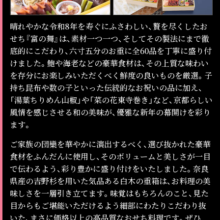
晴れやかな令和8年を寿ぐにふさわしい、贅を尽くしたお
せち『富の舞』は、素材一つ一つ、そしてその製法にまで徹
底的にこだわり、六寸五分のお重に全60品を丁寧に盛り付
けました。鮑や海老などの豪華食材は、その上質な味わい
を存分にお楽しみいただくべく鮮度の良いものを厳選。子
持ち昆布や数の子といった伝統的なお祝いの品に加え、
「湯葉ちりめん山椒」や「菜の花東寺巻き」など、京都らしい
風情を感じさせる和の美味が、優雅な新年の幕開けを彩り
ます。
ご家族の団欒を華やかに演出するべく、選び抜かれた豪華
食材をふんだんに使用し、そのボリュームと美しさが一目
で伝わるよう、彩り豊かに盛り付けをいたしました。奈良
県産の吉野杉を用いた気品ある白木の重箱は、お料理の美
味しさを一層引き立てます。味覚はもちろんのこと、見た
目からもご堪能いただけるよう細部にわたりこだわり抜
いた、まさに価格以上の高品質なおせち料理です。ぜひ