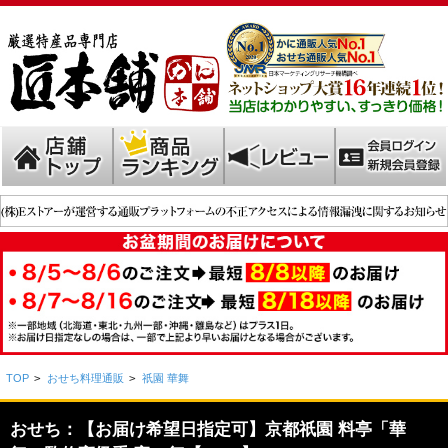
TOP
>
おせち料理通販
>
祇園 華舞
おせち：【お届け希望日指定可】京都祇園 料亭「華