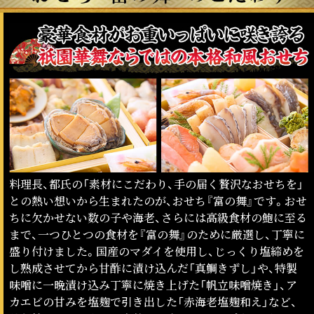
料理長、都氏の「素材にこだわり、手の届く贅沢なおせちを」
との熱い想いから生まれたのが、おせち『富の舞』です。おせ
ちに欠かせない数の子や海老、さらには高級食材の鮑に至る
まで、一つひとつの食材を『富の舞』のために厳選し、丁寧に
盛り付けました。国産のマダイを使用し、じっくり塩締めを
し熟成させてから甘酢に漬け込んだ「真鯛きずし」や、特製
味噌に一晩漬け込み丁寧に焼き上げた「帆立味噌焼き」、ア
カエビの甘みを塩麹で引き出した「赤海老塩麹和え」など、