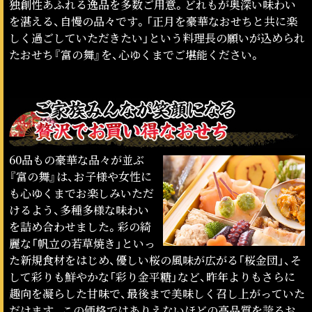
独創性あふれる逸品を多数ご用意。どれもが奥深い味わい
を湛える、自慢の品々です。「正月を豪華なおせちと共に楽
しく過ごしていただきたい」という料理長の願いが込められ
たおせち『富の舞』を、心ゆくまでご堪能ください。
60品もの豪華な品々が並ぶ
『富の舞』は、お子様や女性に
も心ゆくまでお楽しみいただ
けるよう、多種多様な味わい
を詰め合わせました。彩の綺
麗な「帆立の若草焼き」といっ
た新規食材をはじめ、優しい桜の風味が広がる「桜金団」、そ
して彩りも鮮やかな「彩り金平糖」など、昨年よりもさらに
趣向を凝らした甘味で、最後まで美味しく召し上がっていた
だけます。この価格ではありえないほどの高品質を誇るお