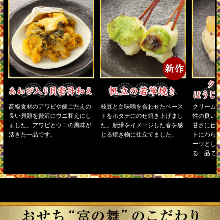
高級食材のアワビや歯ごたえの
枝豆と白味噌を合わせたペース
クリーム
良い貝類を贅沢にウニ和えにし
トをホタテにのせ焼き上げまし
性の良い
ました。アワビとウニの風味が
た。新緑をイメージした春を感
甘さに仕
活きた一品です。
じる焼き物に仕立てました。
トにわら
ーツとし
る一品で