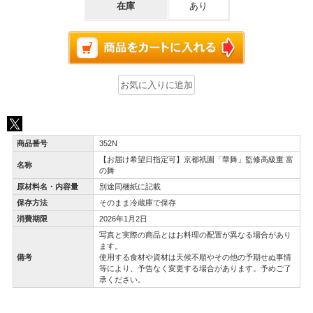
在庫
あり
商品番号
352N
【お届け希望日指定可】京都祇園「華舞」監修高級重 富
名称
の舞
原材料名・内容量
別途同梱紙に記載
保存方法
そのまま冷蔵庫で保存
消費期限
2026年1月2日
写真と実際の商品とはお料理の配置が異なる場合があり
ます。
備考
使用する食材や資材は天候不順やその他の予期せぬ事情
等により、予告なく変更する場合があります。予めご了
承ください。