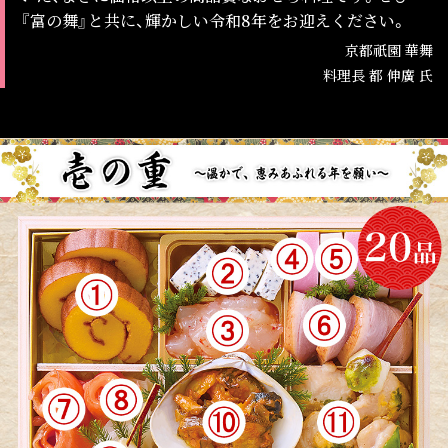
『富の舞』と共に、輝かしい令和8年をお迎えください。
京都祇園 華舞
料理長 都 伸廣 氏