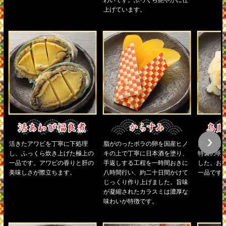
わいです。ふっくら艶やかに仕
上げています。
活きたアワビを丁寧に下処理
脂がのったボラの卵を国産ヒノ
柔らかな
し、ふっくら炊き上げた極上の
キの上で丁寧に日本酒を塗り、
特製の明
一品です。アワビの香りと肝の
手返しする工程を一時間おきに
した。お
美味しさが際立ちます。
八時間行い、約二十日間かけて
一品です
じっくり作り上げました。旨味
が凝縮されたカラスミは濃厚な
味わいが特徴です。