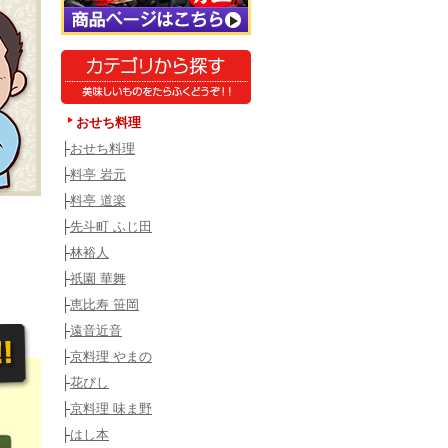
おせち料理
├
おせち料理
├
料亭 岩元
├
料亭 道楽
├
先斗町 ふじ田
├
林裕人
├
祇園 華舞
├
恵比寿 笹岡
├
遠音近音
├
京料理 やまの
├
花びし
├
京料理 味ま野
├
はし本