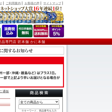
せ
ご利用案内
お客様の声
サイトマップ
産品専門店 匠本舗 かに本舗
ニ通販
※キーワード、商品番号を入力