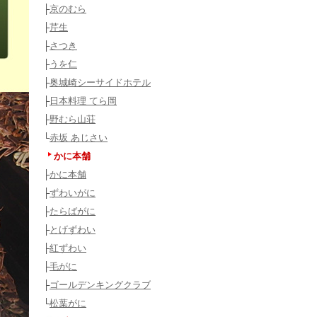
├
京のむら
├
芹生
├
さつき
├
うを仁
├
奥城崎シーサイドホテル
├
日本料理 てら岡
├
野むら山荘
└
赤坂 あじさい
かに本舗
├
かに本舗
├
ずわいがに
├
たらばがに
├
とげずわい
├
紅ずわい
├
毛がに
├
ゴールデンキングクラブ
└
松葉がに