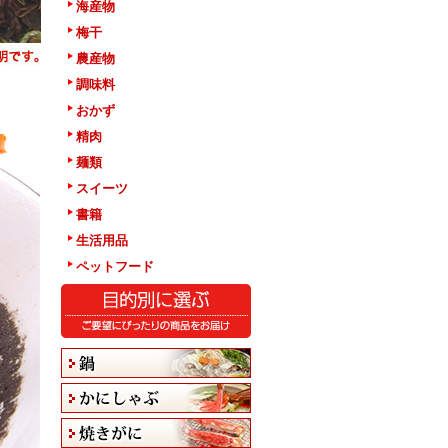
海産物
梅干
農産物
調味料
おかず
精肉
麺類
スイーツ
書籍
生活用品
ペットフード