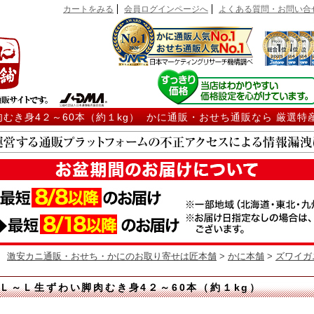
カートをみる
会員ログインページへ
よくある質問・お問い合
肉むき身4２～60本（約１kg） かに通販・おせち通販なら 厳選特
激安カニ通販・おせち・かにのお取り寄せは匠本舗
>
かに本舗
>
ズワイガ
2Ｌ～Ｌ生ずわい脚肉むき身4２～60本（約１kg）