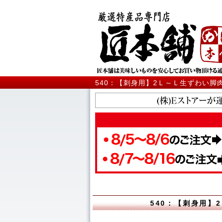
540：【刺身用】2Ｌ～Ｌ生ずわい脚
540：【刺身用】