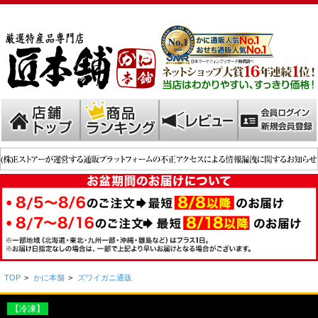
TOP
>
かに本舗
>
ズワイガニ通販
【冷凍】