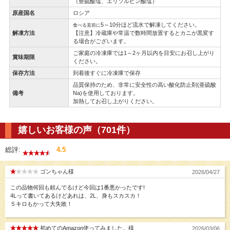
（亜硫酸塩、エリソルビン酸塩）
原産国名
ロシア
5～10分ほど流水で解凍してください。
食べる直前に
解凍方法
【注意】冷蔵庫や常温で数時間放置するとカニが黒変す
る場合がございます。
ご家庭の冷凍庫では1～2ヶ月以内を目安にお召し上がり
賞味期限
ください。
保存方法
到着後すぐに冷凍庫で保存
品質保持のため、非常に安全性の高い酸化防止剤(亜硫酸
備考
Na)を使用しております。
加熱してお召し上がりください。
嬉しいお客様の声（701件）
総評:
4.5
ゴンちゃん様
2026/04/27
この品物何回も頼んでるけど今回は1番悪かったです!
4Lって書いてあるけどあれは、2L、身もスカスカ！
５キロもかって大失敗！
初めてのAmazon使ってみました。様
2026/03/06