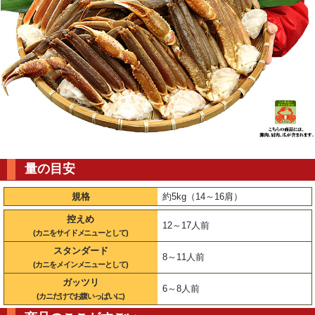
量の目安
規格
約5kg（14～16肩）
控えめ
12～17人前
(カニをサイドメニューとして)
スタンダード
8～11人前
(カニをメインメニューとして)
ガッツリ
6～8人前
(カニだけでお腹いっぱいに)