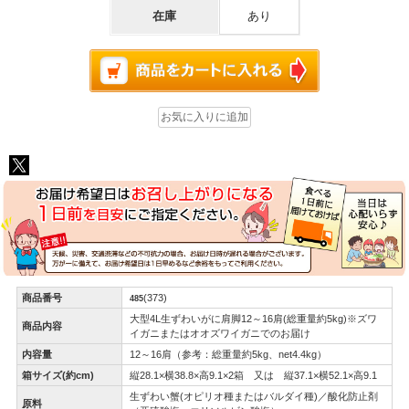
在庫
あり
商品番号
(373)
485
大型4L生ずわいがに肩脚12～16肩(総重量約5kg)※ズワ
商品内容
イガニまたはオオズワイガニでのお届け
内容量
12～16肩（参考：総重量約5kg、net4.4kg）
箱サイズ(約cm)
縦28.1×横38.8×高9.1×2箱 又は 縦37.1×横52.1×高9.1
生ずわい蟹(オピリオ種またはバルダイ種)／酸化防止剤
原料