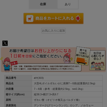
在庫
あり
商品番号
(303)
477
商品名
大型4Lボイルずわいがに肩脚7～8肩(総重量約2.5kg)
内容量
7～8肩（参考：総重量約2.5kg、net2.2kg）
箱サイズ(約cm)
縦38.3×横27.3×高9.7
原料
ずわい蟹（オピリオ種又はバルダイ種）
原産国名
デンマーク(グリーンランド)、ロシア、ノルウェー