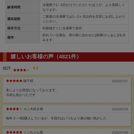
冷蔵庫で1～2日かけていただいたほうが、より美味しく
解凍時間
なります。
ご家庭の冷凍庫では1～2ヶ月以内を目安にお召し上がり
賞味期限
ください。
保存方法
到着後すぐに冷凍庫で保存
折れている場合、肩の形に合わせた[差脚(さしあし)]を含
備考
みます。
嬉しいお客様の声（4821件）
総評:
4.2
猫子様
2026/07/27
冬によくお世話になっております。
今回も良かったです
カニ大好き様
2026/07/23
毎年３～4回購入しているが、今回のはいつもより身が細い気がした
ノンちゃん様
2026/07/09