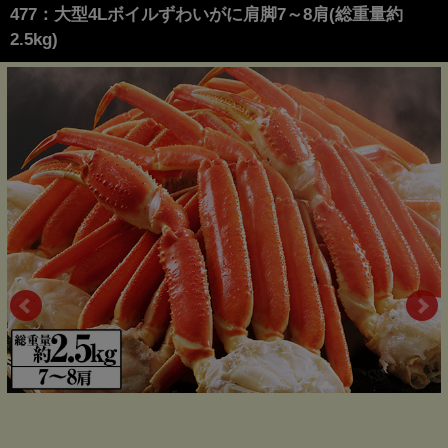
477：大型4Lボイルずわいがに肩脚7～8肩(総重量約
2.5kg)