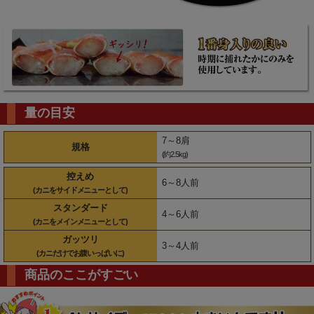
量の目安
7～8肩
規格
(約2.5kg)
控えめ
6～8人前
(カニをサイドメニューとして)
スタンダード
4～6人前
(カニをメインメニューとして)
ガッツリ
3～4人前
(カニだけでお腹いっぱいに)
商品のここがすごい