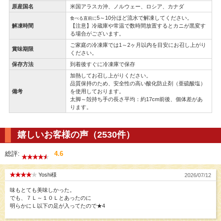
原産国名
米国アラスカ沖、ノルウェー、ロシア、カナダ
5～10分ほど流水で解凍してください。
食べる直前に
解凍時間
【注意】冷蔵庫や常温で数時間放置するとカニが黒変す
る場合がございます。
ご家庭の冷凍庫では1～2ヶ月以内を目安にお召し上がり
賞味期限
ください。
保存方法
到着後すぐに冷凍庫で保存
加熱してお召し上がりください。
品質保持のため、安全性の高い酸化防止剤（亜硫酸塩）
備考
を使用しております。
太脚～殻持ち手の長さ平均：約17cm前後、個体差があ
ります。
嬉しいお客様の声（2530件）
総評:
4.6
Yoshi様
2026/07/12
味もとても美味しかった。
でも、７Ｌ～１０Ｌとあったのに
明らかにＬ以下の足が入ってたので★4