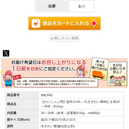
在庫
あり
商品番号
(348)
535
【かにしゃぶ用】超特大10L～7L生ずわい脚肉むき身18
商品名
～28本（約1kg）
内容量
18～28本（参考：総重量約1kg、net800g）
箱サイズ(約cm)
縦25.7×横22.5×高さ10.0
原料
生ずわい蟹(酸化防止剤)