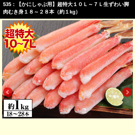
535：【かにしゃぶ用】超特大１０Ｌ～７Ｌ生ずわい脚
肉むき身１８～２８本（約１kg）