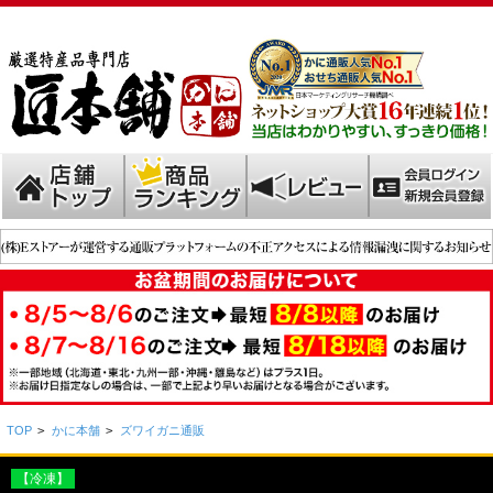
TOP
>
かに本舗
>
ズワイガニ通販
【冷凍】