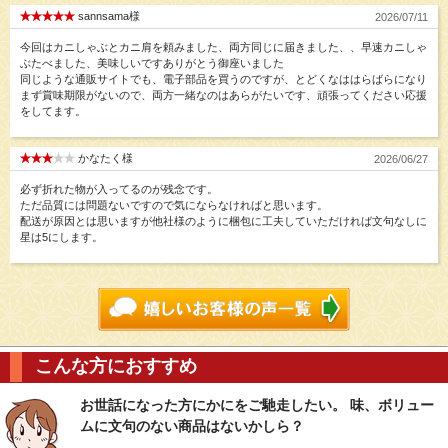
sannsama様
2026/07/11
今回はカニしゃぶとカニ肩を頼みました、両方同じに届きました、、早速カニしゃ
ぶたべました、美味しいですありがとう御座いました
同じような通販サイトでも、電子部品を買うのですが、とどくなははらばらになり
まず賞味期限がないので、両方一緒なのはあらがたいです、頑張ってください応援
をしてます。
かなたく様
2026/06/27
必ず折れた物が入ってるのが残念です。
ただ品質には問題ないですので気にならなければと思います。
配送が原因とは思いますが他社様のように梱包に工夫していただければ文句なしに
星は5にします。
こんな方におすすめ
お世話になった方にかにをご馳走したい。 味、ボリュー
ムに文句のない商品はないかしら？