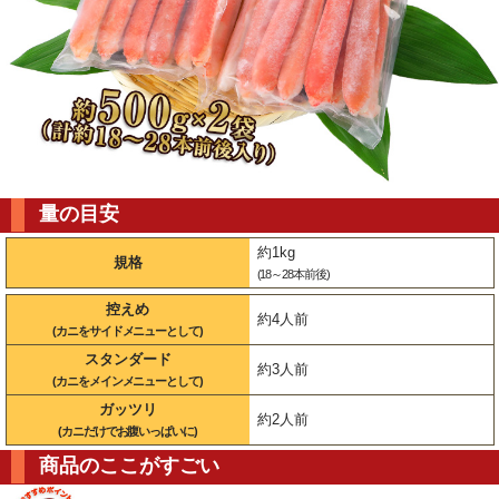
量の目安
約1kg
規格
(18～28本前後)
控えめ
約4人前
(カニをサイドメニューとして)
スタンダード
約3人前
(カニをメインメニューとして)
ガッツリ
約2人前
(カニだけでお腹いっぱいに)
商品のここがすごい