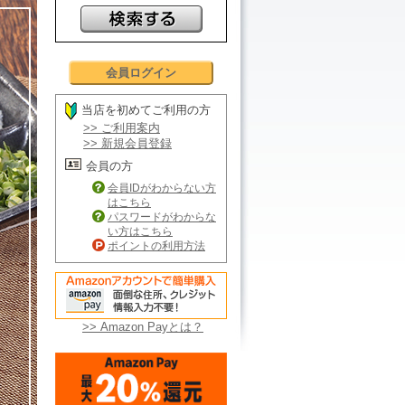
会員ログイン
当店を初めてご利用の方
>> ご利用案内
>> 新規会員登録
会員の方
会員IDがわからない方
はこちら
パスワードがわからな
い方はこちら
ポイントの利用方法
>> Amazon Payとは？