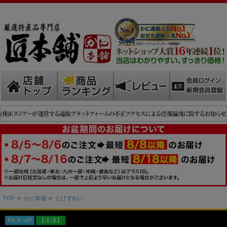
TOP
>
かに本舗
>
とげずわい
PICK UP
【冷凍】