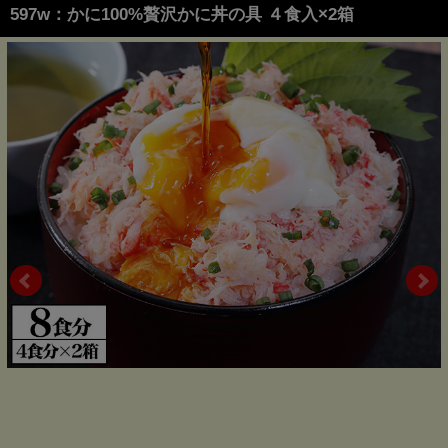
597w：かに100%贅沢かに丼の具 ４食入×2箱