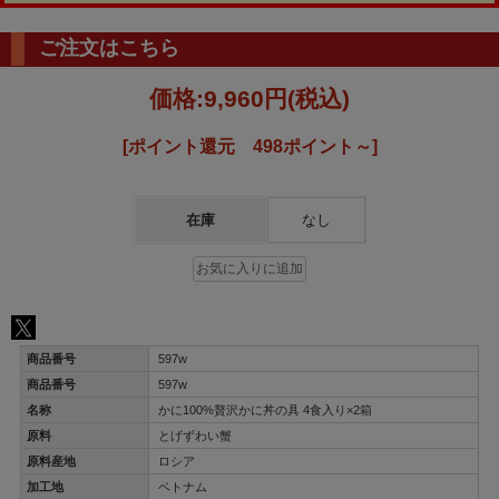
ご注文はこちら
価格:
9,960円
(税込)
[ポイント還元 498ポイント～]
在庫
なし
商品番号
597w
商品番号
597w
名称
かに100%贅沢かに丼の具 4食入り×2箱
原料
とげずわい蟹
原料産地
ロシア
加工地
ベトナム