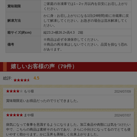
ご家庭の冷凍庫では1～2ヶ月以内を目安にお召し上がり
賞味期限
ください。
かに身：お召し上がりになる1日(24時間)前に冷蔵庫に戻
解凍方法
して解凍してください。お急ぎの場合は流水解凍してく
ださい。
箱サイズ(約cm)
縦23.2×横26.2×高4.3 2箱
※商品は必ず冷凍保存してください。
備考
※商品の再冷凍はしないでください。品質を損なう恐れ
があります。
嬉しいお客様の声（79件）
総評:
4.5
もり様
2024/07/09
賞味期限近いお得品だったのでリピできました。
まや様
2024/07/07
病気になって食事を意識するようになりました。加工食品や肉類には気をつけたい
中で、こちらの商品は素材そのものであり、さらに小分けになってるのでとても使
いやすく助かります。かに玉丼も美味しく出来上がりました。