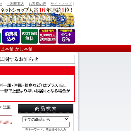
せ
ご利用案内
お客様の声
サイトマップ
 匠本舗 かに本舗
>
惣菜
※キーワード、商品番号を入力