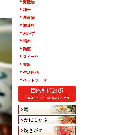
海産物
梅干
農産物
調味料
おかず
精肉
麺類
スイーツ
書籍
生活用品
ペットフード