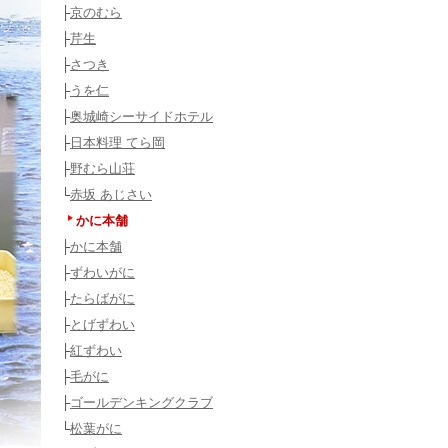
├
京のむら
├
芹生
├
さつき
├
うを仁
├
奥城崎シーサイドホテル
├
日本料理 てら岡
├
野むら山荘
└
赤坂 あじさい
かに本舗
├
かに本舗
├
ずわいがに
├
たらばがに
├
とげずわい
├
紅ずわい
├
毛がに
├
ゴールデンキングクラブ
└
松葉がに