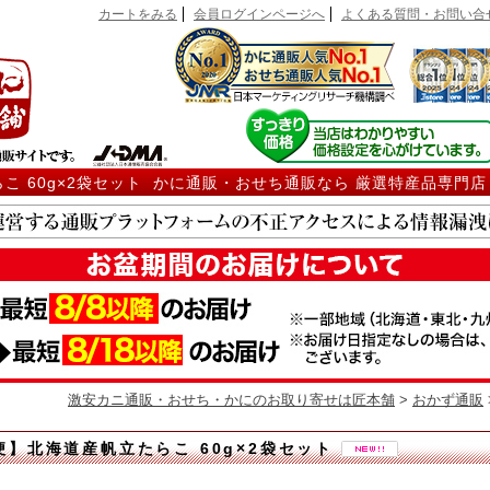
カートをみる
会員ログインページへ
よくある質問・お問い合
こ 60g×2袋セット かに通販・おせち通販なら 厳選特産品専門店
激安カニ通販・おせち・かにのお取り寄せは匠本舗
>
おかず通販
便】北海道産帆立たらこ 60g×2袋セット