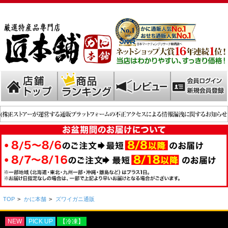
TOP
>
かに本舗
>
ズワイガニ通販
NEW
PICK UP
【冷凍】