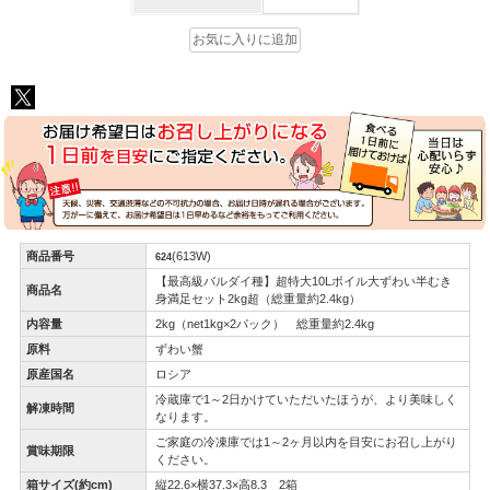
商品番号
(613W)
624
【最高級バルダイ種】超特大10Lボイル大ずわい半むき
商品名
身満足セット2kg超（総重量約2.4kg）
内容量
2kg（net1kg×2パック） 総重量約2.4kg
原料
ずわい蟹
原産国名
ロシア
冷蔵庫で1～2日かけていただいたほうが、より美味しく
解凍時間
なります。
ご家庭の冷凍庫では1～2ヶ月以内を目安にお召し上がり
賞味期限
ください。
箱サイズ(約cm)
縦22.6×横37.3×高8.3 2箱