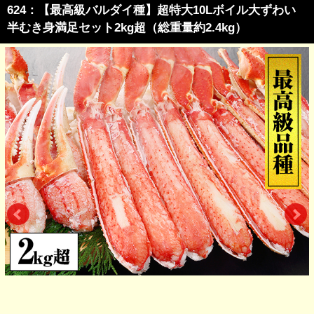
624：【最高級バルダイ種】超特大10Lボイル大ずわい
半むき身満足セット2kg超（総重量約2.4kg）